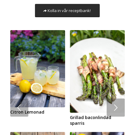
Kolla in vår receptbank!
Nästa
Citron Lemonad
Grillad baconlindad
sparris