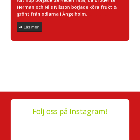
Alltihop började på Heden 1939, då bröderna
Herman och Nils Nilsson började köra frukt &
grönt från odlarna i Ängelholm.
….. …. ….
Läs mer
Följ oss på Instagram!