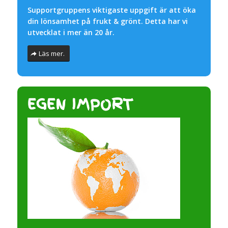
Supportgruppens viktigaste uppgift är att öka
din lönsamhet på frukt & grönt. Detta har vi
utvecklat i mer än 20 år.
….. …… . …. ……
Läs mer.
EGEN IMPORT
..