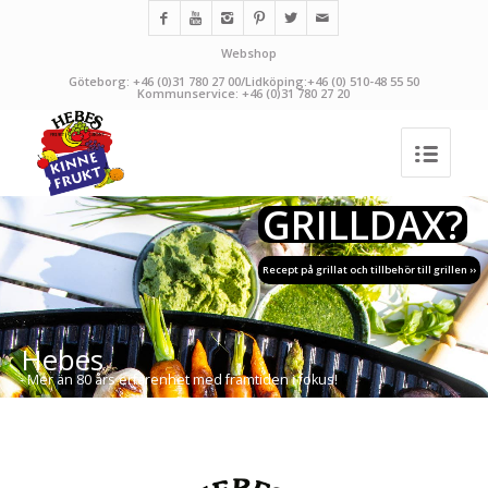
Webshop
Göteborg: +46 (0)31 780 27 00/Lidköping:+46 (0) 510-48 55 50
Kommunservice: +46 (0)31 780 27 20
GRILLDAX?
Recept på grillat och tillbehör till grillen ››
Hebes
- Mer än 80 års erfarenhet med framtiden i fokus!