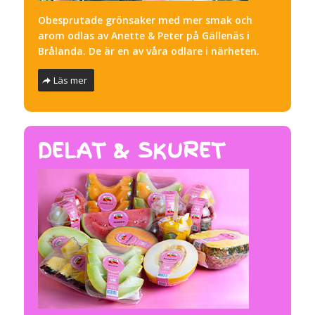
Obesprutade grönsaker med mer smak och
arom odlas av Anette & Peter på Gällenäs i
Brålanda. De är en av våra odlare i närheten.
Läs mer
DELAT & SKURET