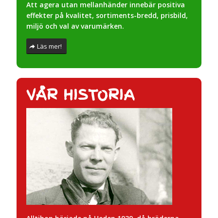
Att agera utan mellanhänder innebär positiva
effekter på kvalitet, sortiments-bredd, prisbild,
miljö och val av varumärken.
Läs mer!
VÅR HISTORIA