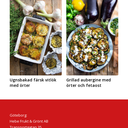
Ugnsbakad färsk vitlök
Grillad aubergine med
med örter
örter och fetaost
Göteborg:
Hebe Frukt & Grönt AB
Transportgatan 35