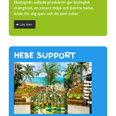
Ekologiskt odlade produkter ger biologisk
mångfald, en renare miljö och bättre hälsa,
både för dig själv och de som odlar.
Läs mer.
HEBE SUPPORT