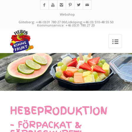
Webshop
Göteborg: +46 (0)31 780 27 00/Lidköping:+46 (0) 510-48 55 50
Kommunservice: +46 (0)31 780 27 20
HEBEPRODUKTION
– FÖRPACKAT &