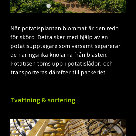
1
2
3
4
5
6
7
8
9
När potatisplantan blommat är den redo
för skörd. Detta sker med hjälp av en
potatisupptagare som varsamt separerar
de näringsrika knölarna från blasten.
Potatisen töms upp i potatislådor, och
transporteras därefter till packeriet.
Tvättning & sortering