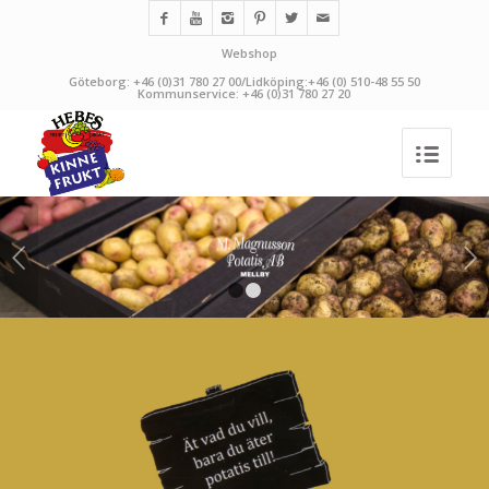
Webshop
Göteborg: +46 (0)31 780 27 00/Lidköping:+46 (0) 510-48 55 50
Kommunservice: +46 (0)31 780 27 20
Nästa
1
2