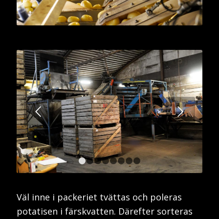
Nästa
1
2
3
4
5
6
7
8
Väl inne i packeriet tvättas och poleras
potatisen i färskvatten. Därefter sorteras