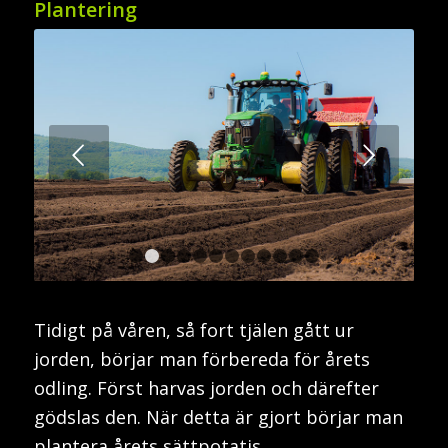
Plantering
Nästa
1
2
3
4
5
6
7
8
9
10
11
12
Tidigt på våren, så fort tjälen gått ur
jorden, börjar man förbereda för årets
odling. Först harvas jorden och därefter
gödslas den. När detta är gjort börjar man
plantera årets sättpotatis.