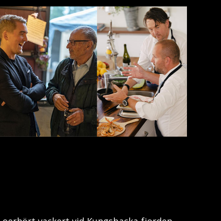
er oerhört vackert vid Kungsbacka-fjorden