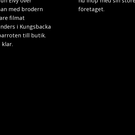
un Elvy över
nu ihop med sin store
 man med brodern
företaget.
are filmat
landers i Kungsbacka
arroten till butik.
klar.