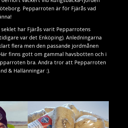
öteborg. Pepparroten är för Fjärås vad
änna!
 seklet har Fjärås varit Pepparrotens
 tidigare var det Enköping). Anledningarna
 såklart flera men den passande jordmånen
. Här finns gott om gammal havsbotten och i
epparroten bra. Andra tror att Pepparroten
and & Hallänningar :).