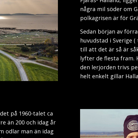
några mil söder om G
polkagrisen är för Gr
Sedan början av förra
huvudstad i Sverige (
till att det är så är
lyfter de flesta fram
den lerjorden trivs p
helt enkelt gillar Hall
 det på 1960-talet ca
re än 200 och idag år
om odlar man än idag