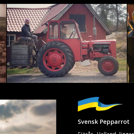
Svensk Pepparrot
Fjärås- Halland, ligg