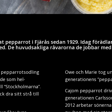
at pepparrot i Fjärås sedan 1929. Idag förädla
ed. De huvudsakliga råvarorna de jobbar med 
in pepparrotsodling
Owe och Marie tog un
ade som hel-
generationens ”peppa
ll “Stockholmarna”.
Cajom pepparrot driv
k dra sitt strå till
generationen Carlsson
2012 arbetar sönerna 