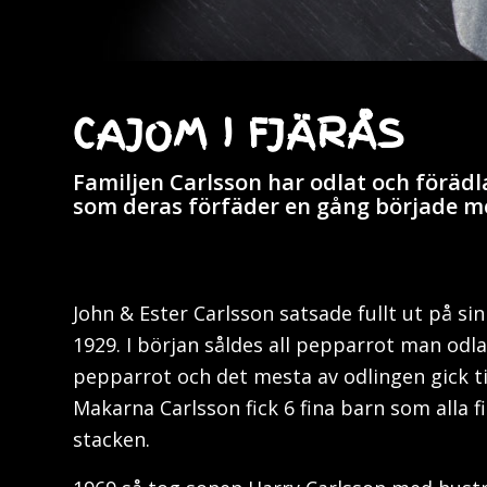
CAJOM I FJÄRÅS
Familjen Carlsson har odlat och förädl
som deras förfäder en gång började m
John & Ester Carlsson satsade fullt ut på s
1929. I början såldes all pepparrot man odl
pepparrot och det mesta av odlingen gick ti
Makarna Carlsson fick 6 fina barn som alla fic
stacken.