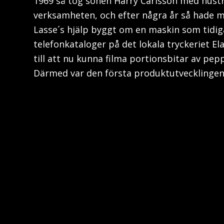
1969 så tog sonen Harry Carlsson med hustr
verksamheten, och efter några år så hade
Lasse´s hjälp byggt om en maskin som tidig
telefonkataloger på det lokala tryckeriet E
till att nu kunna filma portionsbitar av pepp
Därmed var den första produktutvecklingen 