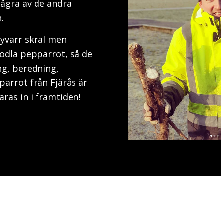
ågra av de andra
.
tyvärr skral men
odla pepparrot, så de
ing, beredning,
parrot från Fjärås är
aras in i framtiden!