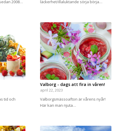
 sedan 2008…
läckerhet/illaluktande sörja börja…
Valborg - dags att fira in våren!
april 22, 2023
as tid och
Valborgsmässoafton är vårens nyår!
Här kan man njuta…