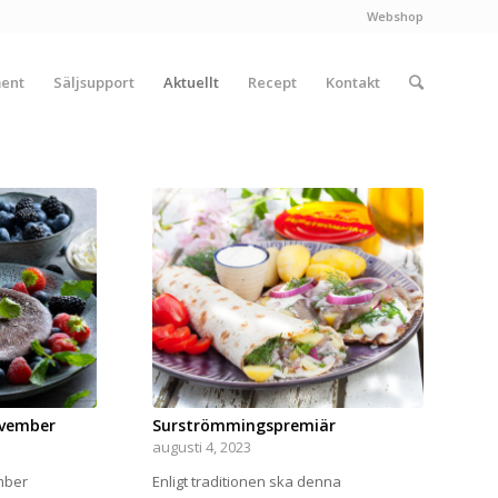
Webshop
ment
Säljsupport
Aktuellt
Recept
Kontakt
ovember
Surströmmingspremiär
augusti 4, 2023
mber
Enligt traditionen ska denna