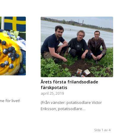
Årets första frilandsodlade
färskpotatis
april 25, 2019
e för livet!
(Från vänster: potatisodlare Victor
Eriksson, potatisodlare…
Sida 1 av 4