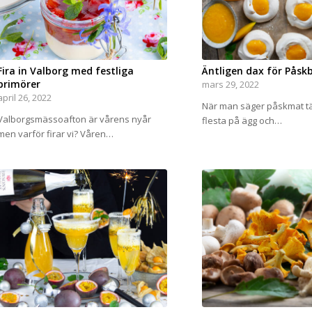
Fira in Valborg med festliga
Äntligen dax för Påskb
primörer
mars 29, 2022
april 26, 2022
När man säger påskmat t
Valborgsmässoafton är vårens nyår
flesta på ägg och…
men varför firar vi? Våren…