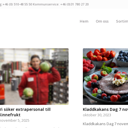
g:+46 (0) 510-48 55 50 Kommunservice: +46 (0)31 780 27 20
Hem
Om oss
Sorti
Vi söker extrapersonal till
Kladdkakans Dag 7 n
Kinnefrukt
oktober 30, 2023
november 5, 2025
Kladdkakans Dag 7 nove