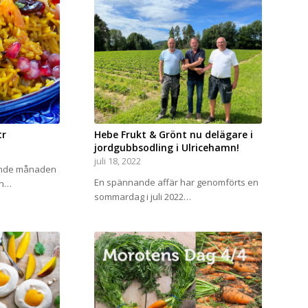
tr
Hebe Frukt & Grönt nu delägare i
jordgubbsodling i Ulricehamn!
juli 18, 2022
onde månaden
En spännande affär har genomförts en
rn…
sommardag i juli 2022…