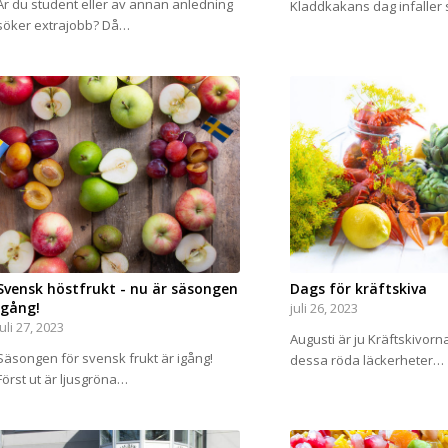
Är du student eller av annan anledning
Kladdkakans dag infaller
söker extrajobb? Då…
Svensk höstfrukt - nu är säsongen
Dags för kräftskiva
igång!
juli 26, 2023
juli 27, 2023
Augusti är ju Kräftskivorn
Säsongen för svensk frukt är igång!
dessa röda läckerheter…
Först ut är ljusgröna…