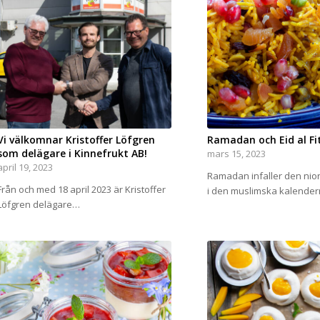
Vi välkomnar Kristoffer Löfgren
Ramadan och Eid al Fi
som delägare i Kinnefrukt AB!
mars 15, 2023
april 19, 2023
Ramadan infaller den ni
Från och med 18 april 2023 är Kristoffer
i den muslimska kalende
Löfgren delägare…