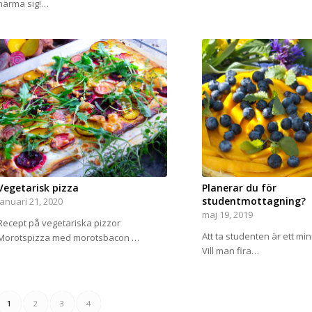
närma sig!…
Vegetarisk pizza
Planerar du för
studentmottagning?
januari 21, 2020
maj 19, 2019
Recept på vegetariska pizzor
Att ta studenten är ett minn
Morotspizza med morotsbacon …
Vill man fira…
1
2
3
4