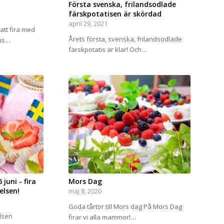
Första svenska, frilandsodlade
färskpotatisen är skördad
april 29, 2021
tt fira med
Årets första, svenska, frilandsodlade
ns…
färskpotatis är klar! Och…
juni - fira
Mors Dag
lsen!
maj 8, 2020
Goda tårtor till Mors dag På Mors Dag
lsen
firar vi alla mammor!…