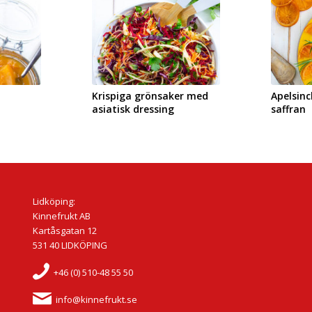
Krispiga grönsaker med
Apelsin
asiatisk dressing
saffran
Lidköping:
Kinnefrukt AB
Kartåsgatan 12
531 40 LIDKÖPING
+46 (0) 510-48 55 50
info@kinnefrukt.se