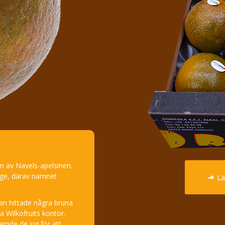
n av Navels-apelsinen.
ange, därav namnet
Lä
an hittade några bruna
a Wilkofruits kontor.
ämde de sig för att