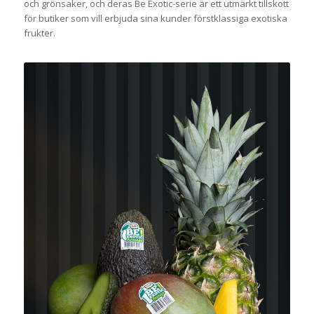
och grönsaker, och deras Be Exotic-serie är ett utmärkt tillskott
för butiker som vill erbjuda sina kunder förstklassiga exotiska
frukter.