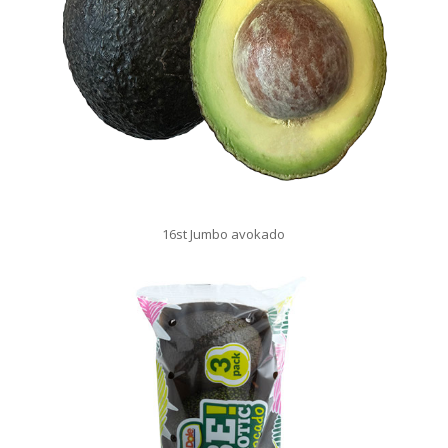
16st Jumbo avokado