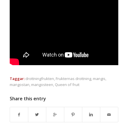
Taggar:
drottningfrukten
,
Frukternas drottning
,
mangis
,
mangostan
,
mangosteen
,
Queen of fruit
Share this entry