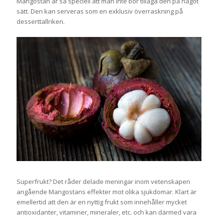
Mangostan är så speciell att man inte bör tillaga den på något
sätt. Den kan serveras som en exklusiv överraskning på
desserttallriken.
Superfrukt? Det råder delade meningar inom vetenskapen
angående Mangostans effekter mot olika sjukdomar. Klart är
emellertid att den är en nyttig frukt som innehåller mycket
antioxidanter, vitaminer, mineraler, etc. och kan därmed vara