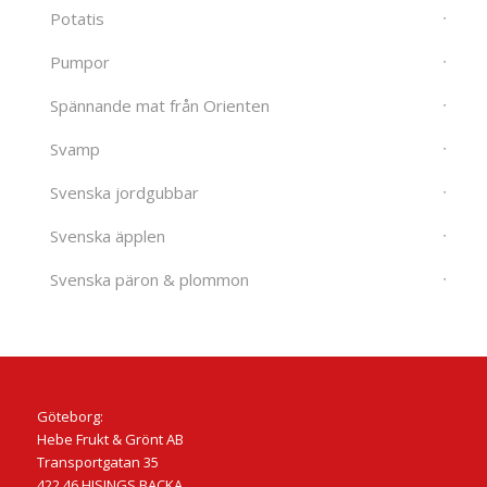
Potatis
Pumpor
Spännande mat från Orienten
Svamp
Svenska jordgubbar
Svenska äpplen
Svenska päron & plommon
Göteborg:
Hebe Frukt & Grönt AB
Transportgatan 35
422 46 HISINGS BACKA