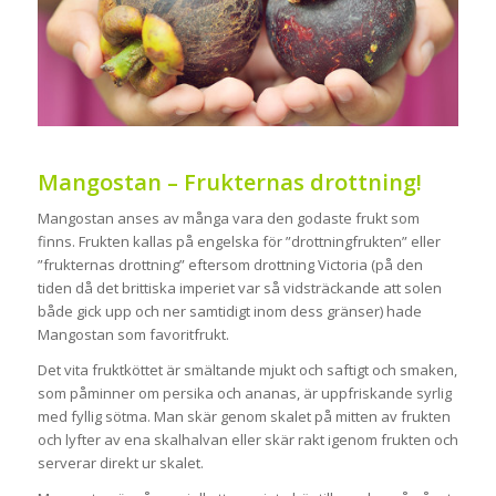
Mangostan – Frukternas drottning!
Mangostan anses av många vara den godaste frukt som
finns. Frukten kallas på engelska för ”drottningfrukten” eller
”frukternas drottning” eftersom drottning Victoria (på den
tiden då det brittiska imperiet var så vidsträckande att solen
både gick upp och ner samtidigt inom dess gränser) hade
Mangostan som favoritfrukt.
Det vita fruktköttet är smältande mjukt och saftigt och smaken,
som påminner om persika och ananas, är uppfriskande syrlig
med fyllig sötma. Man skär genom skalet på mitten av frukten
och lyfter av ena skalhalvan eller skär rakt igenom frukten och
serverar direkt ur skalet.