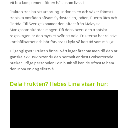
ett bra komplement för en hälsosam livsstil.
Frukten tros ha sitt ursprung i Indonesien och växer främst i
tropiska områden såsom Sydostasien, Indien, Puerto Rico och
Florida. Till Sverige kommer den oftast från Malaysia.
Mangostan skördas mogen. Då den växer i den tropiska
regnskogen är den mycket svår att odla. Frukterna har relativt
kort hållbarhet och bör förvaras i kyla så kort tid som möjligt.
Tillgänglighet? Frukten finns i vårt lager året om men då den är
ganska exklusiv hittar du den normalt endast i välsorterade
butiker. Fråga personalen i din butik så kan de oftast ta hem
den inom en dag eller två.
Dela frukten? Hebes Lina visar hur: