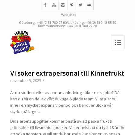
Webshop
Göteborg: +46 (0)31 780 27 00/Lidköping:+46 (0) 510-48 55 50
Kommunservice: +46 (0)31 780 27 20
Vi söker extrapersonal till Kinnefrukt
november 5, 2025
/
Är du student eller av annan anledning söker extrajobb? Då
kan du bli en del av vårt duktiga & glada team! Vi är just nu
inne i en mycket expansiv period och behöver utöka vår
styrka på lagret.
Dina arbetsuppgifter kommer bestå av att packa frukt &
grönsaker till livsmedelsbutiker. Vi ser helst att du fyllt 18 år för
att söka tjänsten. Vi vill att du har goda kunskaper i svenska,