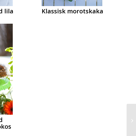
 lila
Klassisk morotskaka
d
okos