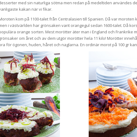
desserter med sin naturliga sötma men redan på medeltiden användes denna
vanligaste kakan när vi fikar.
Moroten kom på 1100-talet från Centralasien till Spanien. Då var moroten k
men i västvärlden har grönsaken varit orangegul sedan 1600-talet. Då ko
populära orange sorten. Mest morötter äter man i England och Frankrike men
grönsaker om året och av dem utgör morötter hela 11 kilo! Morötter innehåll
bra för ögonen, huden, håret och naglarna. En ordinär morot på 100 gr ka