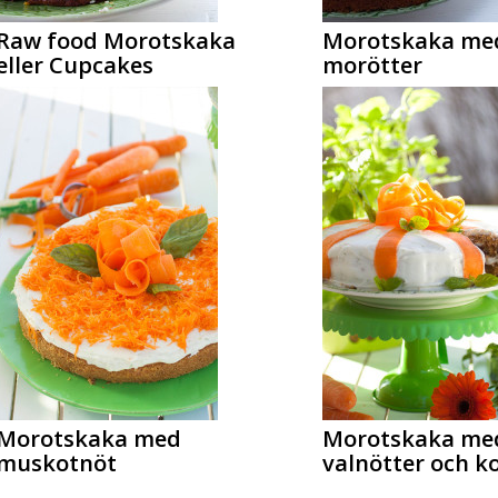
Raw food Morotskaka
Morotskaka med
eller Cupcakes
morötter
Morotskaka med
Morotskaka me
muskotnöt
valnötter och k