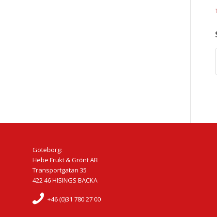
Göteborg:
Hebe Frukt & Grönt AB
Transportgatan 35
422 46 HISINGS BACKA
+46 (0)31 780 27 00