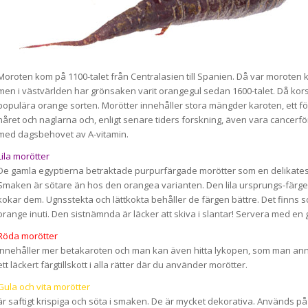
Moroten kom på 1100-talet från Centralasien till Spanien. Då var moroten k
men i västvärlden har grönsaken varit orangegul sedan 1600-talet. Då ko
populära orange sorten. Morötter innehåller stora mängder karoten, ett fö
håret och naglarna och, enligt senare tiders forskning, även vara cancerf
med dagsbehovet av A-vitamin.
Lila morötter
De gamla egyptierna betraktade purpurfärgade morötter som en delikate
Smaken är sötare än hos den orangea varianten. Den lila ursprungs-färge
kokar dem. Ugnsstekta och lättkokta behåller de färgen bättre. Det finns so
orange inuti. Den sistnämnda är läcker att skiva i slantar! Servera med en g
Röda morötter
innehåller mer betakaroten och man kan även hitta lykopen, som man anna
ett läckert färgtillskott i alla rätter där du använder morötter.
Gula och vita morötter
är saftigt krispiga och söta i smaken. De är mycket dekorativa. Används 