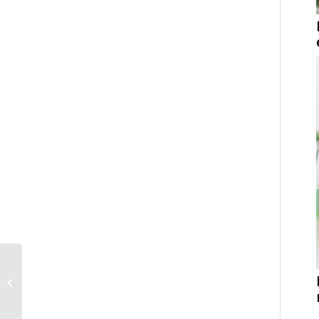
Jackfrukt –
trendfrukten hos
vegetarianer!