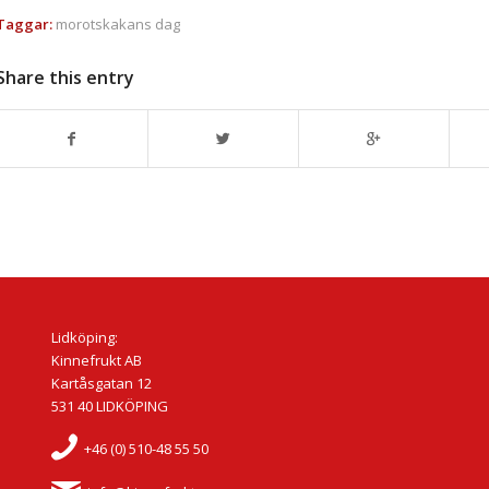
Taggar:
morotskakans dag
Share this entry
Lidköping:
Kinnefrukt AB
Kartåsgatan 12
531 40 LIDKÖPING
+46 (0) 510-48 55 50