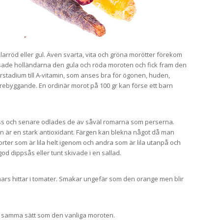
larröd eller gul. Även svarta, vita och gröna morötter förekom
rsade holländarna den gula och röda moroten och fick fram den
rstadium till A-vitamin, som anses bra för ögonen, huden,
örebyggande. En ordinär morot på 100 gr kan förse ett barn
ss och senare odlades de av såväl romarna som perserna.
n är en stark antioxidant. Färgen kan blekna något då man
rter som är lila helt igenom och andra som är lila utanpå och
od dippsås eller tunt skivade i en sallad.
rs hittar i tomater. Smakar ungefär som den orange men blir
på samma sätt som den vanliga moroten.