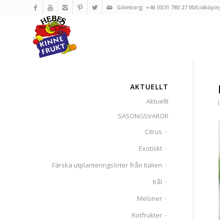
Göteborg: +46 (0)31 780 27 00/Lidköpin
AKTUELLT
Aktuellt
SÄSONGSVAROR
Citrus
Exotiskt
Färska utplanteringsörter från Italien
Kål
Meloner
Rotfrukter