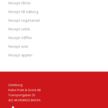
Recept tårtor
Recept till Valborg
Recept vegetariskt
Recept vitlök
Recept Våfflor
Recept wok
Recept äpplen
Göteborg:
Hebe Frukt & Grönt AB
Transportgatan 35
422 46 HISINGS BACKA