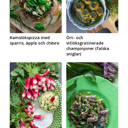
Ramslökspizza med
Ört- och
sparris, äpple och chèvre
vitlöksgratinerade
champinjoner (falska
sniglar)