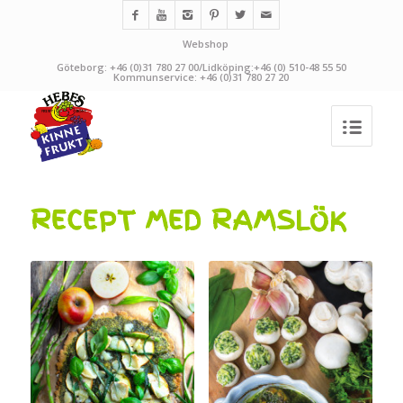
Webshop
Göteborg: +46 (0)31 780 27 00/Lidköping:+46 (0) 510-48 55 50
Kommunservice: +46 (0)31 780 27 20
RECEPT MED RAMSLÖK