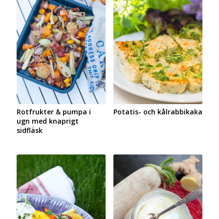
Rotfrukter & pumpa i
Potatis- och kålrabbikaka
ugn med knaprigt
sidfläsk