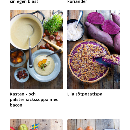
sin egen blast
koriander
Kastanj- och
Lila sötpotatispaj
palsternackssoppa med
bacon