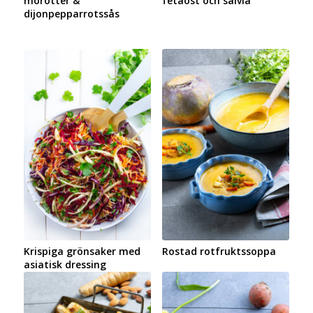
morötter &
fetaost och salvia
dijonpepparrotssås
Krispiga grönsaker med
Rostad rotfruktssoppa
asiatisk dressing