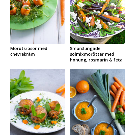
Morotsrosor med
Smörslungade
chèvrekräm
solmixmorötter med
honung, rosmarin & feta