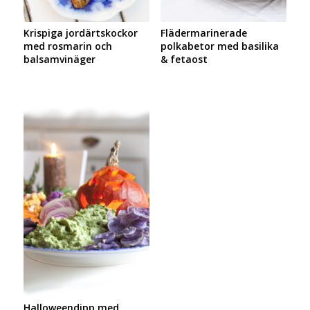
Krispiga jordärtskockor
Flädermarinerade
med rosmarin och
polkabetor med basilika
balsamvinäger
& fetaost
Halloweendipp med