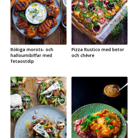
Rökiga morots- och
Pizza Rustico med betor
halloumibiffar med
och chèvre
fetaostdip