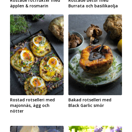
Rostade rotfrukter med
Rostade betor med
äpplen & rosmarin
Burrata och basilikaolja
Rostad rotselleri med
Bakad rotselleri med
majonnäs, ägg och
Black Garlic smör
nötter