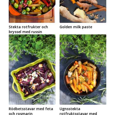
Stekta rotfrukter och
Golden milk paste
bryssel med russin
Rödbetsstavar med feta
Ugnsstekta
och rosmarin
rotfruktsstavar med