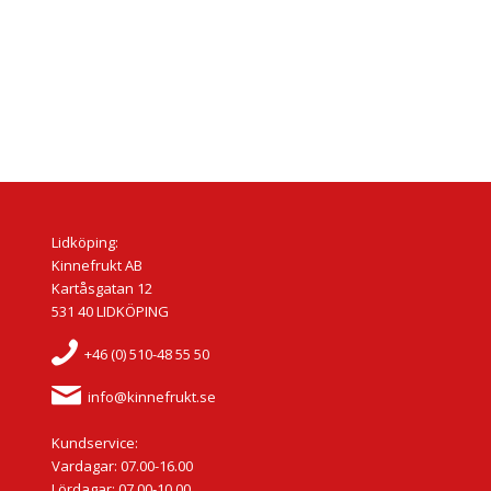
Lidköping:
Kinnefrukt AB
Kartåsgatan 12
531 40 LIDKÖPING
+46 (0) 510-48 55 50
info@kinnefrukt.se
Kundservice:
Vardagar: 07.00-16.00
Lördagar: 07.00-10.00