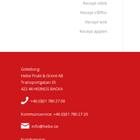
Recept vitlök
Recept Våfflor
Recept wok
Recept äpplen
Göteborg:
Hebe Frukt & Grönt AB
Transportgatan 35
422 46 HISINGS BACKA
+46 (0)31 780 27 00
Kommunservice: +46 (0)31 780 27 20
info@hebe.se
Kundservice: