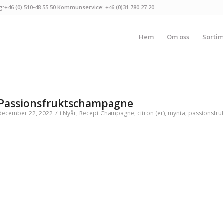
g:+46 (0) 510-48 55 50 Kommunservice: +46 (0)31 780 27 20
Hem
Om oss
Sorti
Passionsfruktschampagne
december 22, 2022
/
i
Nyår
,
Recept
Champagne
,
citron (er)
,
mynta
,
passionsfruk