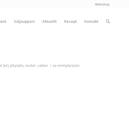
Webshop
ment
Säljsupport
Aktuellt
Recept
Kontakt
t (er)
,
physalis
,
socker
,
vatten
/
av
emmylarsson