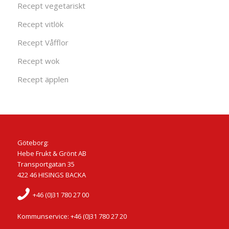
Recept vegetariskt
Recept vitlök
Recept Våfflor
Recept wok
Recept äpplen
Göteborg:
Hebe Frukt & Grönt AB
Transportgatan 35
422 46 HISINGS BACKA
+46 (0)31 780 27 00
Kommunservice: +46 (0)31 780 27 20