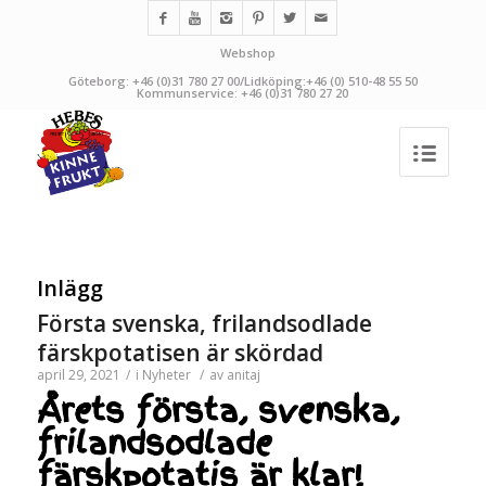
Webshop
Göteborg: +46 (0)31 780 27 00/Lidköping:+46 (0) 510-48 55 50
Kommunservice: +46 (0)31 780 27 20
Inlägg
Första svenska, frilandsodlade
färskpotatisen är skördad
april 29, 2021
/
i
Nyheter
/
av
anitaj
Årets första, svenska,
frilandsodlade
färskpotatis är klar!