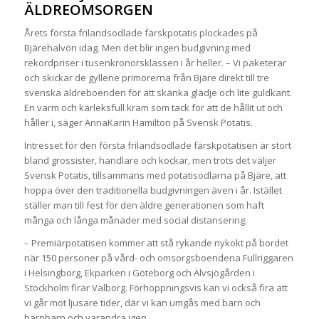
ÄLDREOMSORGEN
Årets första frilandsodlade färskpotatis plockades på
Bjärehalvön idag. Men det blir ingen budgivning med
rekordpriser i tusenkronorsklassen i år heller. – Vi paketerar
och skickar de gyllene primörerna från Bjäre direkt till tre
svenska äldreboenden för att skänka glädje och lite guldkant.
En varm och kärleksfull kram som tack för att de hållit ut och
håller i, säger AnnaKarin Hamilton på Svensk Potatis.
Intresset för den första frilandsodlade färskpotatisen är stort
bland grossister, handlare och kockar, men trots det väljer
Svensk Potatis, tillsammans med potatisodlarna på Bjäre, att
hoppa över den traditionella budgivningen även i år. Istället
ställer man till fest för den äldre generationen som haft
många och långa månader med social distansering.
– Premiärpotatisen kommer att stå rykande nykokt på bordet
när 150 personer på vård- och omsorgsboendena Fullriggaren
i Helsingborg, Ekparken i Göteborg och Älvsjögården i
Stockholm firar Valborg. Förhoppningsvis kan vi också fira att
vi går mot ljusare tider, där vi kan umgås med barn och
barnbarn och varandra igen.