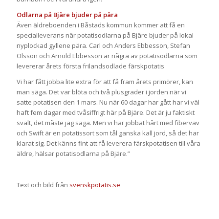
Odlarna på Bjäre bjuder på pära
Även äldreboenden i Båstads kommun kommer att få en
specialleverans när potatisodlarna på Bjäre bjuder på lokal
nyplockad gyllene pära. Carl och Anders Ebbesson, Stefan
Olsson och Arnold Ebbesson är några av potatisodlarna som
levererar årets första frilandsodlade färskpotatis
Vi har fått jobba lite extra för att få fram årets primörer, kan
man säga. Det var blöta och två plusgrader i jorden när vi
satte potatisen den 1 mars. Nu när 60 dagar har gått har vi väl
haft fem dagar med tvåsiffrigt här på Bjäre. Det är ju faktiskt
svalt, det måste jag säga. Men vi har jobbat hårt med fiberväv
och Swift är en potatissort som tål ganska kall jord, så det har
klarat sig. Det känns fint att få leverera färskpotatisen till våra
äldre, hälsar potatisodlarna på Bjäre.”
Text och bild från
svenskpotatis.se