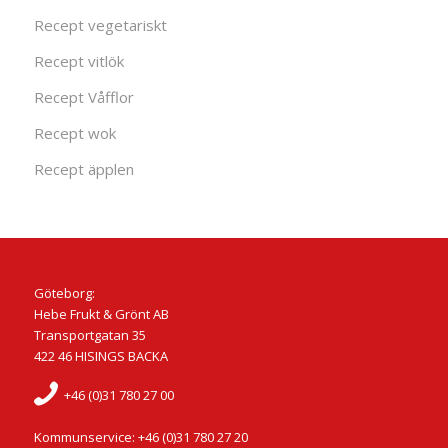
Recept vegetariskt
Recept vitlök
Recept Våfflor
Recept wok
Recept äpplen
Göteborg:
Hebe Frukt & Grönt AB
Transportgatan 35
422 46 HISINGS BACKA
+46 (0)31 780 27 00
Kommunservice: +46 (0)31 780 27 20