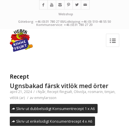
Webshop
Göteborg: +46 (0)31 780 27 00/Lidköping:+46 (0) 510-48 55 50
Kommunservice: +46 (0)31 780 27 20
Recept
Ugnsbakad färsk vitlök med örter
april 21, 2024
/
i
Nyår
,
Recept
flingsalt
,
Olivolja
,
rosmarin
,
timjan
,
vitlök (ar)
/
av
emmylarsson
Skriv ut dubbelsidigt Konsumentrecept 1 x A6
Skriv ut enkelsidigt Konsumentrecept 4 x A6