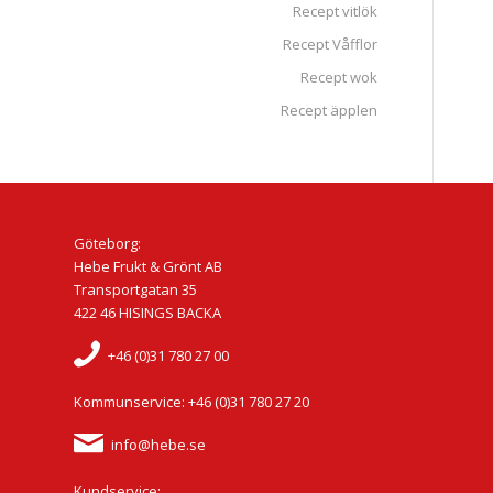
Recept vitlök
Recept Våfflor
Recept wok
Recept äpplen
Göteborg:
Hebe Frukt & Grönt AB
Transportgatan 35
422 46 HISINGS BACKA
+46 (0)31 780 27 00
Kommunservice: +46 (0)31 780 27 20
info@hebe.se
Kundservice: