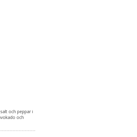
 salt och peppar i
h avokado och