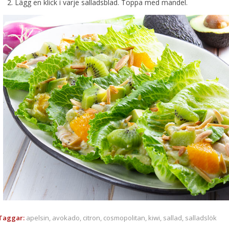
Lägg en klick i varje salladsblad. Toppa med mandel.
Taggar:
apelsin
,
avokado
,
citron
,
cosmopolitan
,
kiwi
,
sallad
,
salladslök