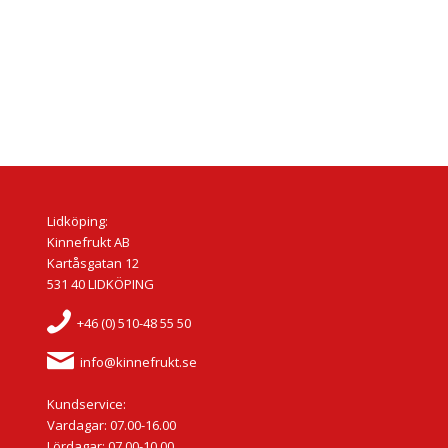
Lidköping:
Kinnefrukt AB
Kartåsgatan 12
531 40 LIDKÖPING
+46 (0) 510-48 55 50
info@kinnefrukt.se
Kundservice:
Vardagar: 07.00-16.00
Lördagar: 07.00-10.00