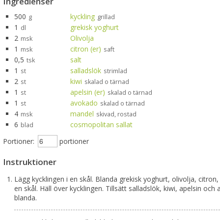
Ingredienser
500
kyckling
g
grillad
1
grekisk yoghurt
dl
2
Olivolja
msk
1
citron (er)
msk
saft
0,5
salt
tsk
1
salladslök
st
strimlad
2
kiwi
st
skalad o tärnad
1
apelsin (er)
st
skalad o tärnad
1
avokado
st
skalad o tärnad
4
mandel
msk
skivad, rostad
6
cosmopolitan sallat
blad
Portioner:
portioner
Instruktioner
Lägg kycklingen i en skål. Blanda grekisk yoghurt, olivolja, citron,
en skål. Häll över kycklingen. Tillsätt salladslök, kiwi, apelsin oc
blanda.