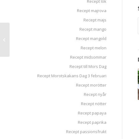
Recept lök
Recept majrova
Recept majs
Recept mango
Räktacos med
Recept mangold
avokado- och
mangosalsa
Recept melon
Recept midsommar
Recept till Mors Dag
Recept Morotskakans Dag 3 februari
Recept morötter
Recept nyår
Recept nötter
Recept papaya
Recept paprika
Recept passionsfrukt