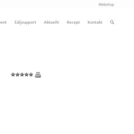
Webshop
ment
Säljsupport
Aktuellt
Recept
Kontakt
1
2
3
4
5