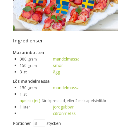
Ingredienser
Mazarinbotten
300
mandelmassa
gram
150
smör
gram
3
ägg
st
Lös mandelmassa
150
mandelmassa
gram
1
st
apelsin (er)
färskpressad, eller 2 msk apelsinlikör
1
jordgubbar
liter
citronmeliss
Portioner:
stycken