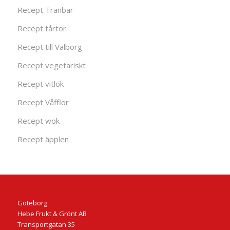
Recept Tranbär
Recept tårtor
Recept till Valborg
Recept vegetariskt
Recept vitlök
Recept Våfflor
Recept wok
Recept äpplen
Göteborg:
Hebe Frukt & Grönt AB
Transportgatan 35