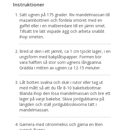
Instruktioner
Sätt ugnen på 175 grader. Riv mandelmassan till
mazarinbottnen och fördela smöret med en
gaffel eller i en matberedare till en jämn smet.
Tillsätt tre lätt vispade ägg och arbeta snabbt
ihop smeten.
Bred ut den i ett jämnt, ca 1 cm tjockt lager, i en
ungsform med bakplåtspapper. Formen bör
vara hälften så stor som ugnens långpanna.
Grädda i mitten av ugnen ca 12-15 minuter.
Låt botten svalna och skär i rutor eller tag ut
med mått så att du får 8-10 bakelsebottnar.
Blanda ihop den lösa mandelmassan och bre ett
lager på varje bakelse. Skiva jordgubbarna på
längden och ställ jordgubbsskivorna tätt i
mandelmassan.
Garnera med citronmeliss och gärna en liten
svensk flagga.