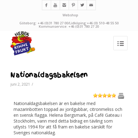
Webshop
Göteborg: +46 (0)31 780 27 00/Lidköping:+46 (0) 510-48 55 50
Kommunservice: +46 (0)31 780 27 20
Nationaldagsbakelsen
juni 2, 2021
/
1
2
3
4
5
Nationaldagsbakelsen är en bakelse med
mazarinbotten toppad av jordgubbar, citronmeliss och
en svensk flagga. Helena Bergsmark, på Café Gateau i
Stockholm, vann med detta bidrag en tävling som
utlysts 1994 för att få fram en bakelse särskilt för
Sveriges nationaldag.