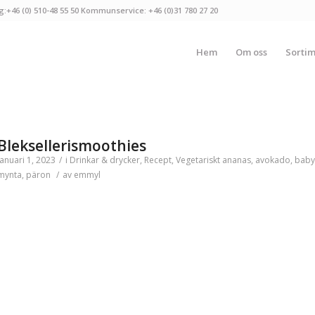
g:+46 (0) 510-48 55 50 Kommunservice: +46 (0)31 780 27 20
Hem
Om oss
Sorti
Bleksellerismoothies
januari 1, 2023
/
i
Drinkar & drycker
,
Recept
,
Vegetariskt
ananas
,
avokado
,
baby
mynta
,
päron
/
av
emmyl