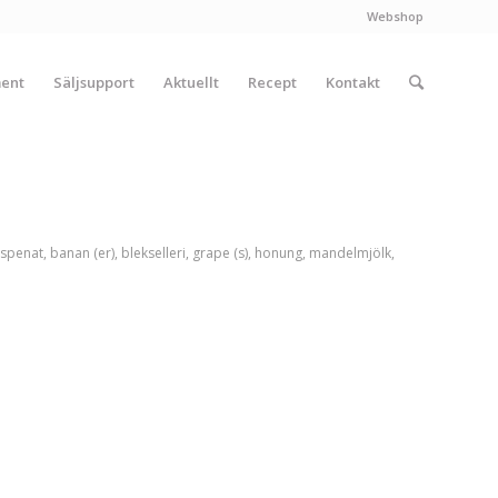
Webshop
ment
Säljsupport
Aktuellt
Recept
Kontakt
spenat
,
banan (er)
,
blekselleri
,
grape (s)
,
honung
,
mandelmjölk
,