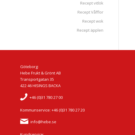
Recept vitlök
Recept Våfflor
Recept wok
Recept äpplen
Göteborg:
Hebe Frukt & Grönt AB
Transportgatan 35
422 46 HISINGS BACKA
+46 (0)31 780 27 00
Kommunservice: +46 (0)31 780 27 20
info@hebe.se
Kundservice: