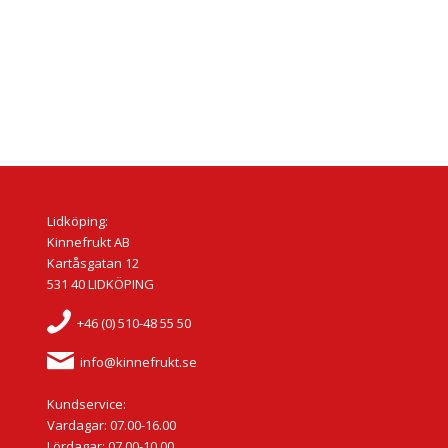
Lidköping:
Kinnefrukt AB
Kartåsgatan 12
531 40 LIDKÖPING
+46 (0) 510-48 55 50
info@kinnefrukt.se
Kundservice:
Vardagar: 07.00-16.00
Lördagar: 07.00-10.00