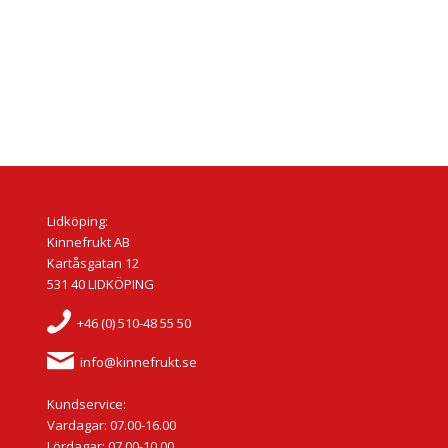
Lidköping:
Kinnefrukt AB
Kartåsgatan 12
531 40 LIDKÖPING
+46 (0) 510-48 55 50
info@kinnefrukt.se
Kundservice:
Vardagar: 07.00-16.00
Lördagar: 07.00-10.00