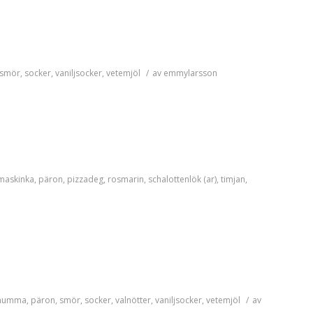
smör
,
socker
,
vaniljsocker
,
vetemjöl
/
av
emmylarsson
maskinka
,
päron
,
pizzadeg
,
rosmarin
,
schalottenlök (ar)
,
timjan
,
mumma
,
päron
,
smör
,
socker
,
valnötter
,
vaniljsocker
,
vetemjöl
/
av