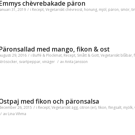
Emmys chèvrebakade päron
januari 31, 2019
/
i
Recept
,
Vegetariskt
chévreost
,
honung
,
mjöl
,
päron
,
smör
,
ti
Päronsallad med mango, fikon & ost
augusti 29, 2016
/
i
Buffé & Plockmat
,
Recept
,
Smått & Gott
,
Vegetariskt
blåbär
,
strösocker
,
svartpeppar
,
vinäger
/
av
Anita Jansson
Ostpaj med fikon och päronsalsa
december 26, 2015
/
i
Recept
,
Vegetariskt
ägg
,
citron (er)
,
fikon
,
flingsalt
,
mjölk
,
/
av
Lina Vihma