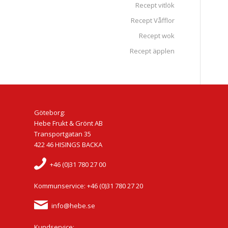
Recept vitlök
Recept Våfflor
Recept wok
Recept äpplen
Göteborg:
Hebe Frukt & Grönt AB
Transportgatan 35
422 46 HISINGS BACKA
+46 (0)31 780 27 00
Kommunservice: +46 (0)31 780 27 20
info@hebe.se
Kundservice: