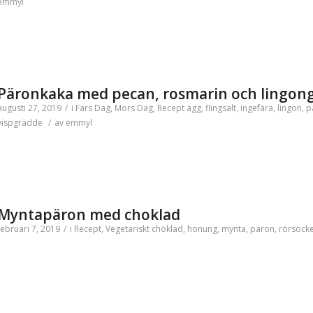
emmyl
Päronkaka med pecan, rosmarin och lingon
augusti 27, 2019
/
i
Fars Dag
,
Mors Dag
,
Recept
ägg
,
flingsalt
,
ingefära
,
lingon
,
p
vispgrädde
/
av
emmyl
Myntapäron med choklad
februari 7, 2019
/
i
Recept
,
Vegetariskt
choklad
,
honung
,
mynta
,
päron
,
rörsock