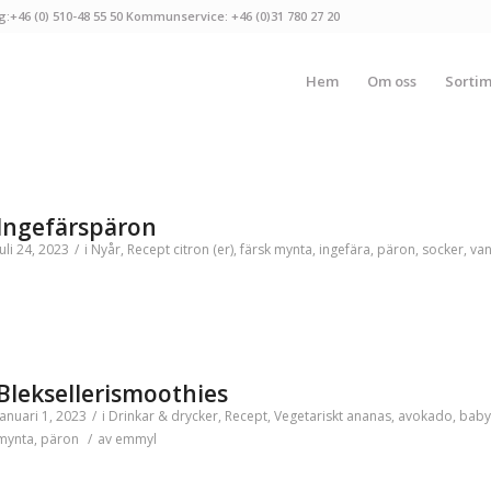
g:+46 (0) 510-48 55 50 Kommunservice: +46 (0)31 780 27 20
Hem
Om oss
Sorti
Ingefärspäron
juli 24, 2023
/
i
Nyår
,
Recept
citron (er)
,
färsk mynta
,
ingefära
,
päron
,
socker
,
van
Bleksellerismoothies
januari 1, 2023
/
i
Drinkar & drycker
,
Recept
,
Vegetariskt
ananas
,
avokado
,
baby
mynta
,
päron
/
av
emmyl