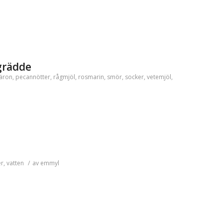
grädde
äron
,
pecannötter
,
rågmjöl
,
rosmarin
,
smör
,
socker
,
vetemjöl
,
er
,
vatten
/
av
emmyl