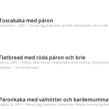
Toscakaka med päron
september 1, 2020
/
i
Recept
ägg
,
bakpulver
,
grädde
,
mandelspån
,
päron
,
salt
,
Flatbread med röda päron och brie
mars 2, 2020
/
i
Advent
,
Nyår
,
Recept
,
Vegetariskt
brieost
,
honung
,
Olivolja
,
par
valnötter
/
av
emmylarsson
Päronkaka med valnötter och kardemumma
augusti 28, 2019
/
i
Recept
ägg
,
bakpulver
,
farinsocker
,
filmjölk
,
honung
,
karde