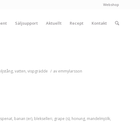
Webshop
ment
Säljsupport
Aktuellt
Recept
Kontakt
iljstång
,
vatten
,
vispgrädde
/
av
emmylarsson
spenat
,
banan (er)
,
blekselleri
,
grape (s)
,
honung
,
mandelmjölk
,