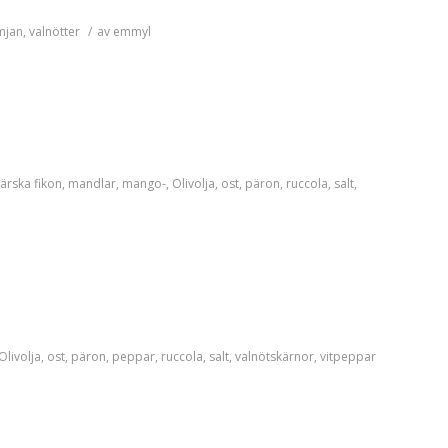
mjan
,
valnötter
/
av
emmyl
färska fikon
,
mandlar
,
mango-
,
Olivolja
,
ost
,
päron
,
ruccola
,
salt
,
Olivolja
,
ost
,
päron
,
peppar
,
ruccola
,
salt
,
valnötskärnor
,
vitpeppar