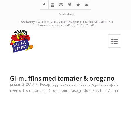
Webshop
Göteborg: +46 (0)31 780 27 00/Lidköping:+46 (0) 510-48 55 50
Kommunservice: +46 (0)31 780 27 20
GI-muffins med tomater & oregano
januari 2, 2017
/
i
Recept
ägg
,
bakpulver
,
keso
,
oregano
,
peppar
,
riven ost
,
salt
,
tomat (er)
,
tomatpuré
,
vispgrädde
/
av
Lina Vihma