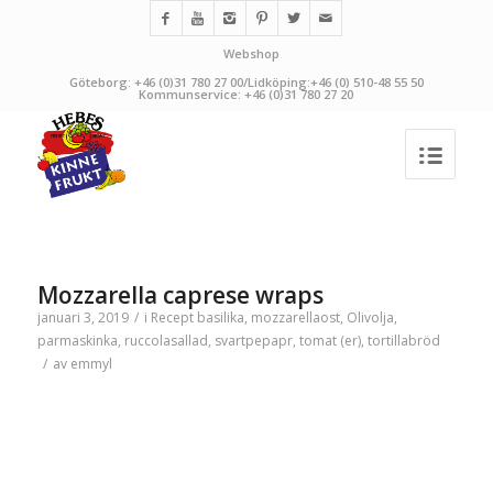
Webshop
Göteborg: +46 (0)31 780 27 00/Lidköping:+46 (0) 510-48 55 50
Kommunservice: +46 (0)31 780 27 20
Mozzarella caprese wraps
januari 3, 2019
/
i
Recept
basilika
,
mozzarellaost
,
Olivolja
,
parmaskinka
,
ruccolasallad
,
svartpepapr
,
tomat (er)
,
tortillabröd
/
av
emmyl