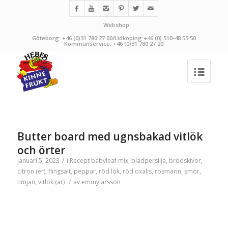
Webshop
Göteborg: +46 (0)31 780 27 00/Lidköping:+46 (0) 510-48 55 50
Kommunservice: +46 (0)31 780 27 20
Butter board med ugnsbakad vitlök
och örter
januari 5, 2023
/
i
Recept
babyleaf mix
,
bladpersilja
,
brödskivor
,
citron (er)
,
flingsalt
,
peppar
,
röd lök
,
röd oxalis
,
rosmarin
,
smör
,
timjan
,
vitlök (ar)
/
av
emmylarsson