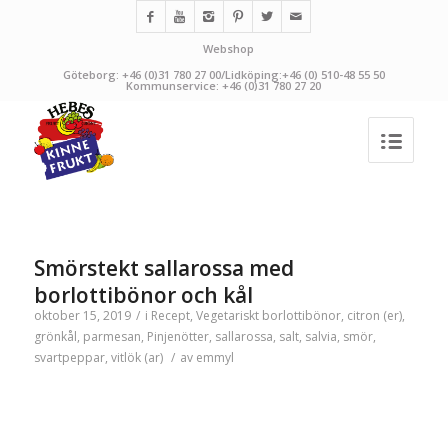
Webshop
Göteborg: +46 (0)31 780 27 00/Lidköping:+46 (0) 510-48 55 50
Kommunservice: +46 (0)31 780 27 20
Smörstekt sallarossa med
borlottibönor och kål
oktober 15, 2019
/
i
Recept
,
Vegetariskt
borlottibönor
,
citron (er)
,
grönkål
,
parmesan
,
Pinjenötter
,
sallarossa
,
salt
,
salvia
,
smör
,
svartpeppar
,
vitlök (ar)
/
av
emmyl