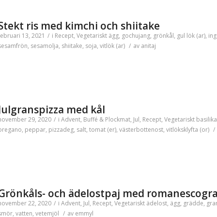
Stekt ris med kimchi och shiitake
februari 13, 2021
/
i
Recept
,
Vegetariskt
ägg
,
gochujang
,
grönkål
,
gul lök (ar)
,
ing
sesamfrön
,
sesamolja
,
shiitake
,
soja
,
vitlök (ar)
/
av
anitaj
Julgranspizza med kål
november 29, 2020
/
i
Advent
,
Buffé & Plockmat
,
Jul
,
Recept
,
Vegetariskt
basilika
oregano
,
peppar
,
pizzadeg
,
salt
,
tomat (er)
,
västerbottenost
,
vitlöksklyfta (or)
/
Grönkåls- och ädelostpaj med romanescogr
november 22, 2020
/
i
Advent
,
Jul
,
Recept
,
Vegetariskt
ädelost
,
ägg
,
grädde
,
gra
smör
,
vatten
,
vetemjöl
/
av
emmyl