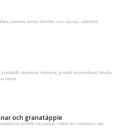
efära
,
jasminris
,
kimchi
,
morötter
,
nori
,
rapsolja
,
salladslök
,
,
brysselkål
,
carambola
,
chévreost
,
grönkål
,
mozzarellaost
,
Olivolja
,
av
emmyl
anar och granatäpple
natäpple (n)
,
grönkål
,
ost
,
peppar
,
rödlök (ar)
,
romanesco
,
salt
,