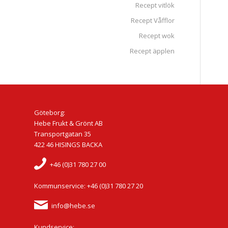
Recept vitlök
Recept Våfflor
Recept wok
Recept äpplen
Göteborg:
Hebe Frukt & Grönt AB
Transportgatan 35
422 46 HISINGS BACKA
+46 (0)31 780 27 00
Kommunservice: +46 (0)31 780 27 20
info@hebe.se
Kundservice: