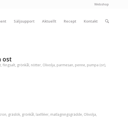
Webshop
ment
Säljsupport
Aktuellt
Recept
Kontakt
 ost
t
,
flingsalt
,
grönkål
,
nötter
,
Olivolja
,
parmesan
,
penne
,
pumpa (or)
,
tron
,
gräslök
,
grönkål
,
laxfiléer
,
matlagningsgrädde
,
Olivolja
,