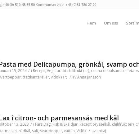
g:+46 (0) 510-48 55 50 Kommunservice: +46 (0)31 780 27 20
Hem
Om oss
Sorti
Pasta med Delicapumpa, grönkål, svamp och
januari 15, 2024
/
i
Recept
,
Vegetariskt
chilifrukt (er)
,
crema di balsamico
,
fetaos
svartpeppar
,
trattkantareller
,
vitlök (ar)
/
av
Anita Jansson
Lax i citron- och parmesansås med kål
oktober 13, 2023
/
i
Fars Dag
,
Fisk & Skaldjur
,
Recept
brysselkål
,
chilifrukt (er)
,
ci
parmesan
,
rödkål
,
salt
,
svartpeppar
,
vatten
,
Vitlök
/
av
anitaj