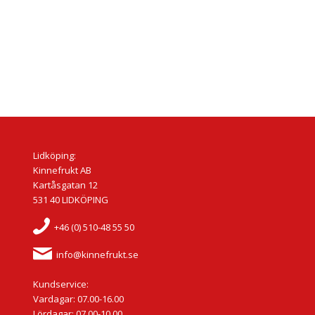
Lidköping:
Kinnefrukt AB
Kartåsgatan 12
531 40 LIDKÖPING
+46 (0) 510-48 55 50
info@kinnefrukt.se
Kundservice:
Vardagar: 07.00-16.00
Lördagar: 07.00-10.00