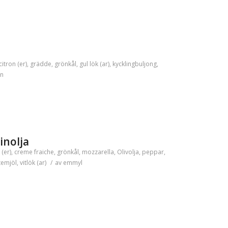
citron (er)
,
grädde
,
grönkål
,
gul lök (ar)
,
kycklingbuljong
,
n
inolja
 (er)
,
creme fraiche
,
grönkål
,
mozzarella
,
Olivolja
,
peppar
,
temjöl
,
vitlök (ar)
/
av
emmyl