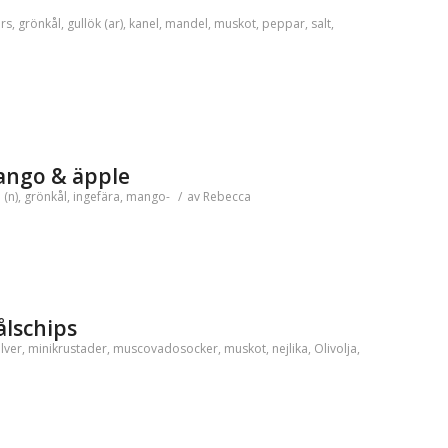
rs
,
grönkål
,
gullök (ar)
,
kanel
,
mandel
,
muskot
,
peppar
,
salt
,
ango & äpple
 (n)
,
grönkål
,
ingefära
,
mango-
/
av
Rebecca
ålschips
lver
,
minikrustader
,
muscovadosocker
,
muskot
,
nejlika
,
Olivolja
,