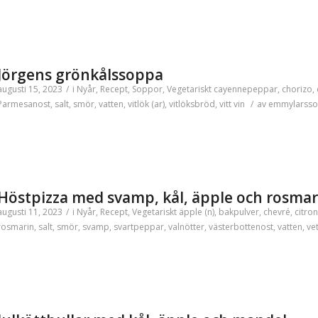
Jörgens grönkålssoppa
augusti 15, 2023
/
i
Nyår
,
Recept
,
Soppor
,
Vegetariskt
cayennepeppar
,
chorizo
,
Parmesanost
,
salt
,
smör
,
vatten
,
vitlök (ar)
,
vitlöksbröd
,
vitt vin
/
av
emmylarsso
Höstpizza med svamp, kål, äpple och rosmar
augusti 11, 2023
/
i
Nyår
,
Recept
,
Vegetariskt
äpple (n)
,
bakpulver
,
chevré
,
citron
rosmarin
,
salt
,
smör
,
svamp
,
svartpeppar
,
valnötter
,
västerbottenost
,
vatten
,
ve