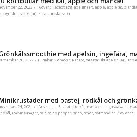
Julköttbullar med kål, äpple och mandel
november 22, 2022
/
i
Advent
,
Recept
ägg
,
apelsin (er)
,
äpple
,
äpple (n)
,
blandfä
vispgrädde
,
vitlök (ar)
/
av
emmylarsson
Grönkålssmoothie med apelsin, ingefära, m
september 20, 2022
/
i
Drinkar & drycker
,
Recept
,
Vegetariskt
apelsin (er)
,
äpple
Minikrustader med pastej, rödkål och grönk
november 24, 2021
/
i
Advent
,
Jul
,
Recept
grönkål
,
leverpastej ugnsbakad
,
lökpu
rödkål
,
rödvinsvinäger
,
salt
,
salt o peppar
,
sirap
,
smör
,
sötmandlar
/
av
anitaj