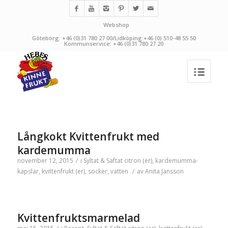
Webshop
Göteborg: +46 (0)31 780 27 00/Lidköping:+46 (0) 510-48 55 50
Kommunservice: +46 (0)31 780 27 20
Långkokt Kvittenfrukt med
kardemumma
november 12, 2015
/
i
Syltat & Saftat
citron (er)
,
kardemumma-
kapslar
,
kvittenfrukt (er)
,
socker
,
vatten
/
av
Anita Jansson
Kvittenfruktsmarmelad