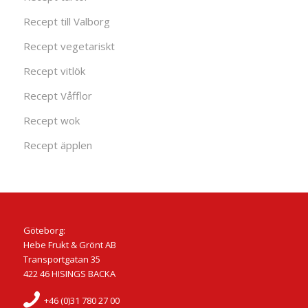
Recept till Valborg
Recept vegetariskt
Recept vitlök
Recept Våfflor
Recept wok
Recept äpplen
Göteborg:
Hebe Frukt & Grönt AB
Transportgatan 35
422 46 HISINGS BACKA
+46 (0)31 780 27 00