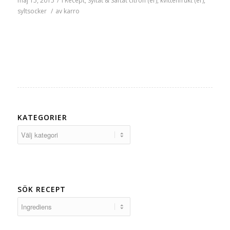
maj 15, 2015
/
i
Recept
,
Syltat & Saftat
citron (er)
,
kvittenfrukt (er)
,
syltsocker
/
av
karro
KATEGORIER
Kategorier
SÖK RECEPT