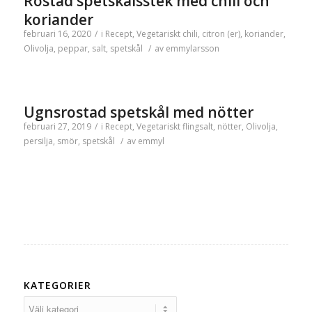
Rostad spetskålsstek med chili och
koriander
februari 16, 2020
/
i
Recept
,
Vegetariskt
chili
,
citron (er)
,
koriander
,
Olivolja
,
peppar
,
salt
,
spetskål
/
av
emmylarsson
Ugnsrostad spetskål med nötter
februari 27, 2019
/
i
Recept
,
Vegetariskt
flingsalt
,
nötter
,
Olivolja
,
persilja
,
smör
,
spetskål
/
av
emmyl
KATEGORIER
Kategorier