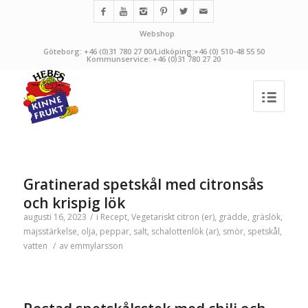
Webshop
Göteborg: +46 (0)31 780 27 00/Lidköping:+46 (0) 510-48 55 50
Kommunservice: +46 (0)31 780 27 20
Gratinerad spetskål med citronsås
och krispig lök
augusti 16, 2023
/
i
Recept
,
Vegetariskt
citron (er)
,
grädde
,
gräslök
,
majsstärkelse
,
olja
,
peppar
,
salt
,
schalottenlök (ar)
,
smör
,
spetskål
,
vatten
/
av
emmylarsson