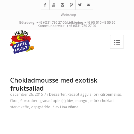
Webshop
Göteborg: +46 (0)31 780 27 00/Lidköping:+46 (0) 510-48 55 50
Kommunservice: +46 (0)31 780 27 20
Chokladmousse med exotisk
fruktsallad
december 26, 2015
/
i
Desserter
,
Recept
äggula (or)
,
citronmeliss
,
fikon
,
florsocker
,
granatäpple (n)
,
kiwi
,
mango-
,
mörk choklad
,
starkt kaffe
,
vispgrädde
/
av
Lina Vihma