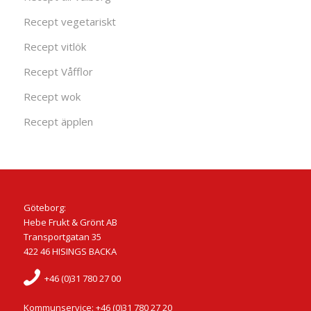
Recept vegetariskt
Recept vitlök
Recept Våfflor
Recept wok
Recept äpplen
Göteborg:
Hebe Frukt & Grönt AB
Transportgatan 35
422 46 HISINGS BACKA
+46 (0)31 780 27 00
Kommunservice: +46 (0)31 780 27 20