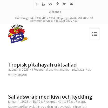
Webshop
Göteborg: +46 (0)31 780 27 00/Lidköping:+46 (0) 510-48 55 50
Kommunservice: +46 (0)31 780 27 20
Tropisk pitahayafruktsallad
augusti 6, 2023
/
i
Recept
hallon
,
kiwi
,
mango-
,
pitahaya
/
av
emmylarsson
Salladswrap med kiwi och kyckling
januari 1, 2023
/
i
Buffé & Plockmat
,
Kött & Fågel
,
Recept
,
Studenten/Skolavslutning
apelsin (er)
,
avokado
,
citron (er)
,