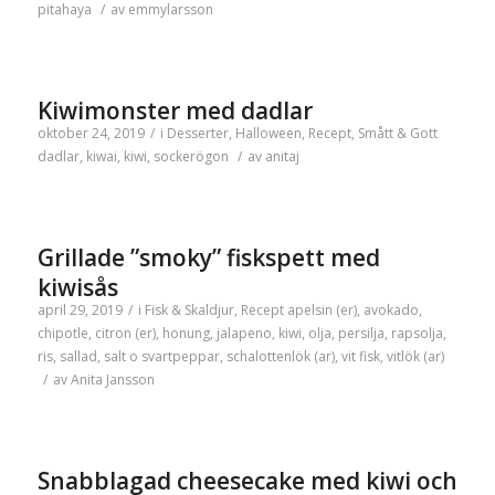
pitahaya
/
av
emmylarsson
Kiwimonster med dadlar
oktober 24, 2019
/
i
Desserter
,
Halloween
,
Recept
,
Smått & Gott
dadlar
,
kiwai
,
kiwi
,
sockerögon
/
av
anitaj
Grillade ”smoky” fiskspett med
kiwisås
april 29, 2019
/
i
Fisk & Skaldjur
,
Recept
apelsin (er)
,
avokado
,
chipotle
,
citron (er)
,
honung
,
jalapeno
,
kiwi
,
olja
,
persilja
,
rapsolja
,
ris
,
sallad
,
salt o svartpeppar
,
schalottenlök (ar)
,
vit fisk
,
vitlök (ar)
/
av
Anita Jansson
Snabblagad cheesecake med kiwi och