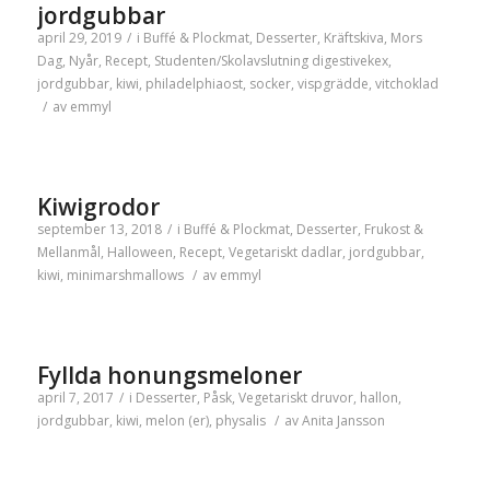
jordgubbar
april 29, 2019
/
i
Buffé & Plockmat
,
Desserter
,
Kräftskiva
,
Mors
Dag
,
Nyår
,
Recept
,
Studenten/Skolavslutning
digestivekex
,
jordgubbar
,
kiwi
,
philadelphiaost
,
socker
,
vispgrädde
,
vitchoklad
/
av
emmyl
Kiwigrodor
september 13, 2018
/
i
Buffé & Plockmat
,
Desserter
,
Frukost &
Mellanmål
,
Halloween
,
Recept
,
Vegetariskt
dadlar
,
jordgubbar
,
kiwi
,
minimarshmallows
/
av
emmyl
Fyllda honungsmeloner
april 7, 2017
/
i
Desserter
,
Påsk
,
Vegetariskt
druvor
,
hallon
,
jordgubbar
,
kiwi
,
melon (er)
,
physalis
/
av
Anita Jansson