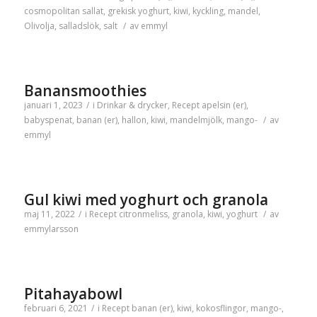
cosmopolitan sallat
,
grekisk yoghurt
,
kiwi
,
kyckling
,
mandel
,
Olivolja
,
salladslök
,
salt
/
av
emmyl
Banansmoothies
januari 1, 2023
/
i
Drinkar & drycker
,
Recept
apelsin (er)
,
babyspenat
,
banan (er)
,
hallon
,
kiwi
,
mandelmjölk
,
mango-
/
av
emmyl
Gul kiwi med yoghurt och granola
maj 11, 2022
/
i
Recept
citronmeliss
,
granola
,
kiwi
,
yoghurt
/
av
emmylarsson
Pitahayabowl
februari 6, 2021
/
i
Recept
banan (er)
,
kiwi
,
kokosflingor
,
mango-
,