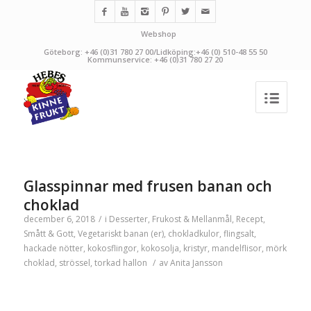
Webshop
Göteborg: +46 (0)31 780 27 00/Lidköping:+46 (0) 510-48 55 50
Kommunservice: +46 (0)31 780 27 20
Glasspinnar med frusen banan och
choklad
december 6, 2018
/
i
Desserter
,
Frukost & Mellanmål
,
Recept
,
Smått & Gott
,
Vegetariskt
banan (er)
,
chokladkulor
,
flingsalt
,
hackade nötter
,
kokosflingor
,
kokosolja
,
kristyr
,
mandelflisor
,
mörk
choklad
,
strössel
,
torkad hallon
/
av
Anita Jansson