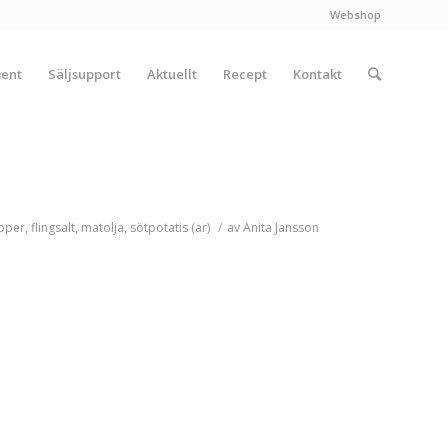
Webshop
ment
Säljsupport
Aktuellt
Recept
Kontakt
epper
,
flingsalt
,
matolja
,
sötpotatis (ar)
/
av
Anita Jansson