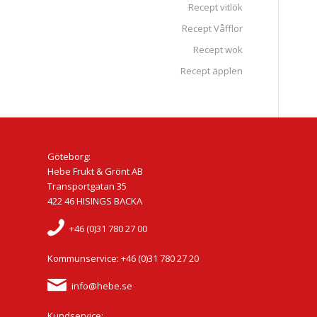
Recept vitlök
Recept Våfflor
Recept wok
Recept äpplen
Göteborg:
Hebe Frukt & Grönt AB
Transportgatan 35
422 46 HISINGS BACKA
+46 (0)31 780 27 00
Kommunservice: +46 (0)31 780 27 20
info@hebe.se
Kundservice: