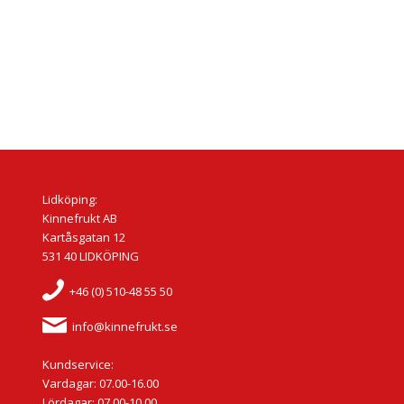
Lidköping:
Kinnefrukt AB
Kartåsgatan 12
531 40 LIDKÖPING
+46 (0) 510-48 55 50
info@kinnefrukt.se
Kundservice:
Vardagar: 07.00-16.00
Lördagar: 07.00-10.00