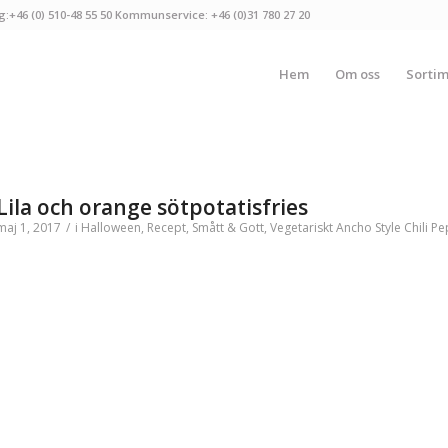
g:+46 (0) 510-48 55 50 Kommunservice: +46 (0)31 780 27 20
Hem
Om oss
Sorti
Lila och orange sötpotatisfries
maj 1, 2017
/
i
Halloween
,
Recept
,
Smått & Gott
,
Vegetariskt
Ancho Style Chili P