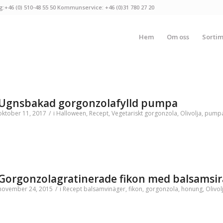
g:+46 (0) 510-48 55 50 Kommunservice: +46 (0)31 780 27 20
Hem
Om oss
Sorti
Ugnsbakad gorgonzolafylld pumpa
oktober 11, 2017
/
i
Halloween
,
Recept
,
Vegetariskt
gorgonzola
,
Olivolja
,
pumpa
Gorgonzolagratinerade fikon med balsamsi
november 24, 2015
/
i
Recept
balsamvinäger
,
fikon
,
gorgonzola
,
honung
,
Olivol