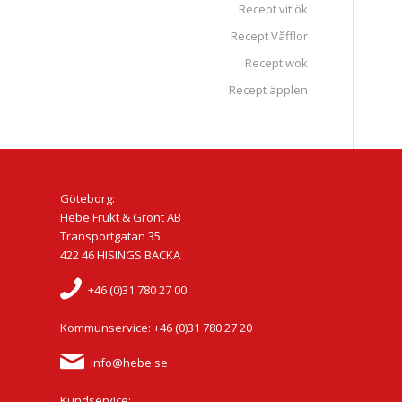
Recept vitlök
Recept Våfflor
Recept wok
Recept äpplen
Göteborg:
Hebe Frukt & Grönt AB
Transportgatan 35
422 46 HISINGS BACKA
+46 (0)31 780 27 00
Kommunservice: +46 (0)31 780 27 20
info@hebe.se
Kundservice: