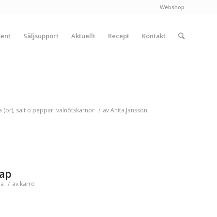
Webshop
ment
Säljsupport
Aktuellt
Recept
Kontakt
 (or)
,
salt o peppar
,
valnötskärnor
/
av
Anita Jansson
rap
ja
/
av
karro