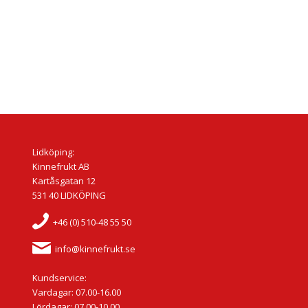
Lidköping:
Kinnefrukt AB
Kartåsgatan 12
531 40 LIDKÖPING
+46 (0) 510-48 55 50
info@kinnefrukt.se
Kundservice:
Vardagar: 07.00-16.00
Lördagar: 07.00-10.00