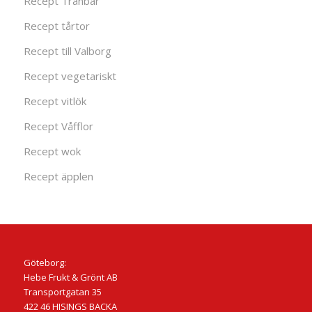
Recept Tranbär
Recept tårtor
Recept till Valborg
Recept vegetariskt
Recept vitlök
Recept Våfflor
Recept wok
Recept äpplen
Göteborg:
Hebe Frukt & Grönt AB
Transportgatan 35
422 46 HISINGS BACKA