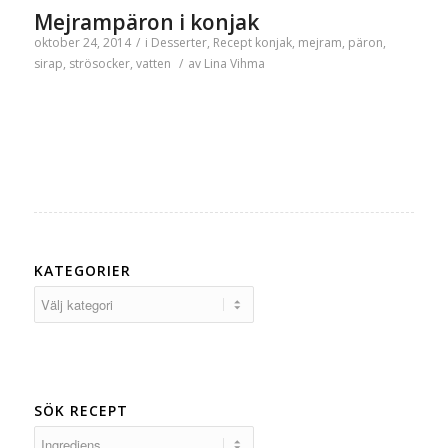
Mejrampäron i konjak
oktober 24, 2014
/
i
Desserter
,
Recept
konjak
,
mejram
,
päron
,
sirap
,
strösocker
,
vatten
/
av
Lina Vihma
KATEGORIER
Kategorier
SÖK RECEPT