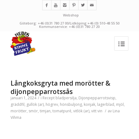
Webshop
Göteborg: +46 (0)31 780 27 00/Lidköping:+46 (0) 510-48 55 50
Kommunservice: +46 (0)31 780 27 20
Långkoksgryta med morötter &
dijonpepparrotssås
januari 1, 2024
/
i
Recept
bladpersilja
,
Dijonpepparrotsvisp
,
gräddfil
,
gullök (ar)
,
högrev
,
hönsbuljong
,
konjak
,
lagerblad
,
mjöl
,
morötter
,
smör
,
timjan
,
tomatpuré
,
vitlök (ar)
,
vitt vin
/
av
Lina
Vihma