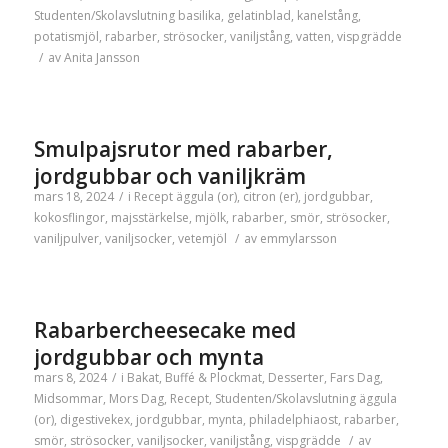
Studenten/Skolavslutning
basilika
,
gelatinblad
,
kanelstång
,
potatismjöl
,
rabarber
,
strösocker
,
vaniljstång
,
vatten
,
vispgrädde
/
av
Anita Jansson
Smulpajsrutor med rabarber,
jordgubbar och vaniljkräm
mars 18, 2024
/
i
Recept
äggula (or)
,
citron (er)
,
jordgubbar
,
kokosflingor
,
majsstärkelse
,
mjölk
,
rabarber
,
smör
,
strösocker
,
vaniljpulver
,
vaniljsocker
,
vetemjöl
/
av
emmylarsson
Rabarbercheesecake med
jordgubbar och mynta
mars 8, 2024
/
i
Bakat
,
Buffé & Plockmat
,
Desserter
,
Fars Dag
,
Midsommar
,
Mors Dag
,
Recept
,
Studenten/Skolavslutning
äggula
(or)
,
digestivekex
,
jordgubbar
,
mynta
,
philadelphiaost
,
rabarber
,
smör
,
strösocker
,
vaniljsocker
,
vaniljstång
,
vispgrädde
/
av