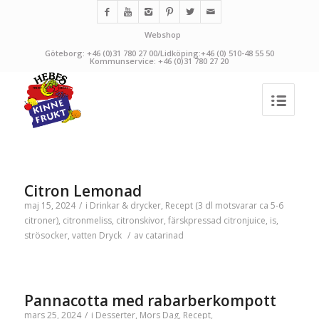
Webshop
Göteborg: +46 (0)31 780 27 00/Lidköping:+46 (0) 510-48 55 50
Kommunservice: +46 (0)31 780 27 20
Citron Lemonad
maj 15, 2024
/
i
Drinkar & drycker
,
Recept
(3 dl motsvarar ca 5-6
citroner)
,
citronmeliss
,
citronskivor
,
färskpressad citronjuice
,
is
,
strösocker
,
vatten
Dryck
/
av
catarinad
Pannacotta med rabarberkompott
mars 25, 2024
/
i
Desserter
,
Mors Dag
,
Recept
,