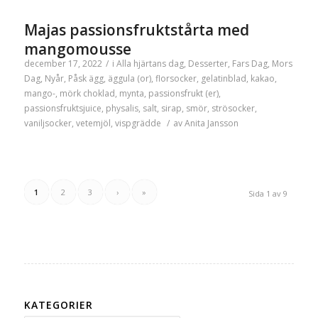
Majas passionsfruktstårta med
mangomousse
december 17, 2022
/
i
Alla hjärtans dag
,
Desserter
,
Fars Dag
,
Mors
Dag
,
Nyår
,
Påsk
ägg
,
äggula (or)
,
florsocker
,
gelatinblad
,
kakao
,
mango-
,
mörk choklad
,
mynta
,
passionsfrukt (er)
,
passionsfruktsjuice
,
physalis
,
salt
,
sirap
,
smör
,
strösocker
,
vaniljsocker
,
vetemjöl
,
vispgrädde
/
av
Anita Jansson
1
2
3
›
»
Sida 1 av 9
KATEGORIER