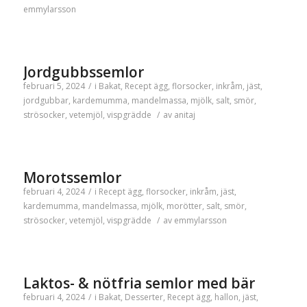
emmylarsson
Jordgubbssemlor
februari 5, 2024
/
i
Bakat
,
Recept
ägg
,
florsocker
,
inkråm
,
jäst
,
jordgubbar
,
kardemumma
,
mandelmassa
,
mjölk
,
salt
,
smör
,
strösocker
,
vetemjöl
,
vispgrädde
/
av
anitaj
Morotssemlor
februari 4, 2024
/
i
Recept
ägg
,
florsocker
,
inkråm
,
jäst
,
kardemumma
,
mandelmassa
,
mjölk
,
morötter
,
salt
,
smör
,
strösocker
,
vetemjöl
,
vispgrädde
/
av
emmylarsson
Laktos- & nötfria semlor med bär
februari 4, 2024
/
i
Bakat
,
Desserter
,
Recept
ägg
,
hallon
,
jäst
,