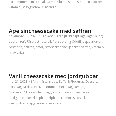
kardemumma
,
mjölk
,
salt
,
Semmelbröd
,
sirap
,
smör
,
strösocker
,
vetemjöl
,
vispgrädde
/
av
karro
Apelsincheesecake med saffran
november 23, 2023
/
i
Advent
,
Bakat
,
Jul
,
Recept
ägg
,
äggula (or)
,
apelsin (er)
,
Färskost naturell
,
florsocker
,
gräddfil
,
pepparkakor
,
rosmarin
,
saffran
,
smör
,
strösocker
,
vaniljsocker
,
vatten
,
vetemjöl
/
av
anitaj
Vaniljcheesecake med jordgubbar
maj 21, 2023
/
i
Alla hjärtans dag
,
Buffé & Plockmat
,
Desserter
,
Fars Dag
,
Kräftskiva
,
Midsommar
,
Mors Dag
,
Recept
,
Studenten/Skolavslutning
ägg
,
citronmeliss
,
digestivekex
,
jordgubbar
,
kesella
,
philadelphiaost
,
smör
,
strösocker
,
vaniljpulver
,
vispgrädde
/
av
emmyl