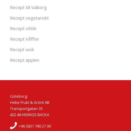
Recept till Valborg
Recept vegetariskt
Recept vitlök
Recept Våfflor
Recept wok
Recept äpplen
Göteborg:
Hebe Frukt & Grönt AB
Transportgatan 35
422 46 HISINGS BACKA
+46 (0)31 780 27 00