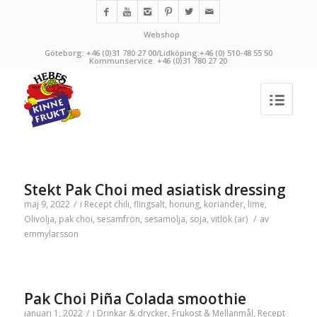
Webshop
Göteborg: +46 (0)31 780 27 00/Lidköping:+46 (0) 510-48 55 50
Kommunservice: +46 (0)31 780 27 20
Stekt Pak Choi med asiatisk dressing
maj 9, 2022
/
i
Recept
chili
,
flingsalt
,
honung
,
koriander
,
lime
,
Olivolja
,
pak choi
,
sesamfrön
,
sesamolja
,
soja
,
vitlök (ar)
/
av
emmylarsson
Pak Choi Piña Colada smoothie
januari 1, 2022
/
i
Drinkar & drycker
,
Frukost & Mellanmål
,
Recept