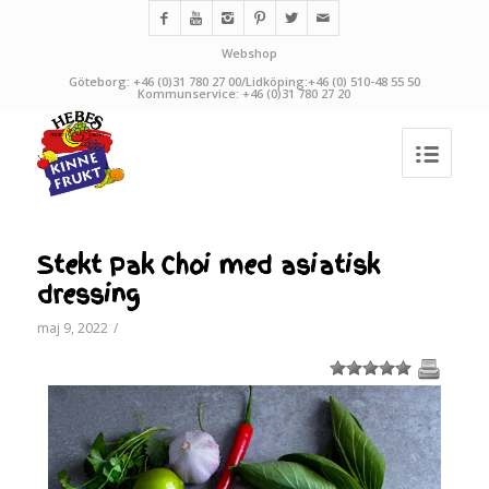
Webshop
Göteborg: +46 (0)31 780 27 00/Lidköping:+46 (0) 510-48 55 50
Kommunservice: +46 (0)31 780 27 20
Stekt Pak Choi med asiatisk
dressing
maj 9, 2022
/
1
2
3
4
5