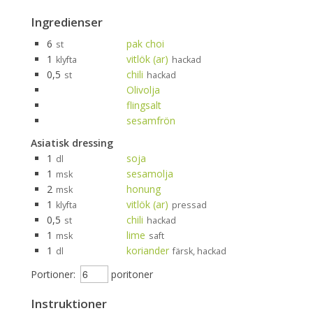
Ingredienser
6
pak choi
st
1
vitlök (ar)
klyfta
hackad
0,5
chili
st
hackad
Olivolja
flingsalt
sesamfrön
Asiatisk dressing
1
soja
dl
1
sesamolja
msk
2
honung
msk
1
vitlök (ar)
klyfta
pressad
0,5
chili
st
hackad
1
lime
msk
saft
1
koriander
dl
färsk, hackad
Portioner:
poritoner
Instruktioner