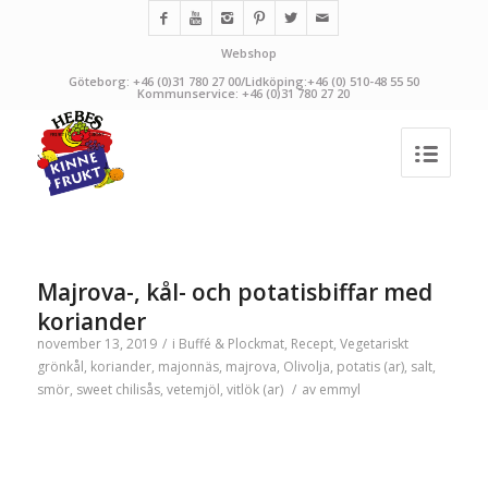
Webshop
Göteborg: +46 (0)31 780 27 00/Lidköping:+46 (0) 510-48 55 50
Kommunservice: +46 (0)31 780 27 20
Majrova-, kål- och potatisbiffar med
koriander
november 13, 2019
/
i
Buffé & Plockmat
,
Recept
,
Vegetariskt
grönkål
,
koriander
,
majonnäs
,
majrova
,
Olivolja
,
potatis (ar)
,
salt
,
smör
,
sweet chilisås
,
vetemjöl
,
vitlök (ar)
/
av
emmyl