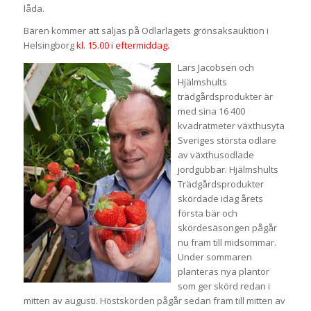
låda.
Bären kommer att säljas på Odlarlagets grönsaksauktion i
Helsingborg
kl. 15.00 i eftermiddag.
Lars Jacobsen och
Hjälmshults
trädgårdsprodukter är
med sina 16 400
kvadratmeter växthusyta
Sveriges största odlare
av växthusodlade
jordgubbar. Hjälmshults
Trädgårdsprodukter
skördade idag årets
första bär och
skördesäsongen pågår
nu fram till midsommar.
Under sommaren
planteras nya plantor
som ger skörd redan i
mitten av augusti. Höstskörden pågår sedan fram till mitten av