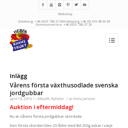
Webshop
Göteborg: +46 (0)31 780 27 00/Lidköping:+46 (0) 510-48 55 50
Kommunservice: +46 (0)31 780 27 20
Inlägg
Vårens första växthusodlade svenska
jordgubbar
april 18, 2016
/
i
Aktuellt
,
Nyheter
/
av
Anita Jansson
Auktion i eftermiddag!
Nu är vårens första jordgubbar skördade.
Den första skörden blev 23 lådor med 8st 250g askar i varje