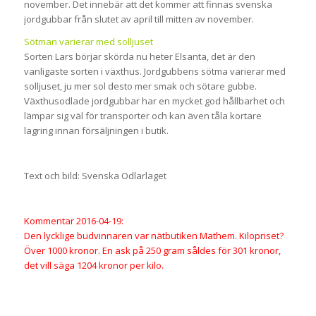
november. Det innebär att det kommer att finnas svenska
jordgubbar från slutet av april till mitten av november.
Sötman varierar med solljuset
Sorten Lars börjar skörda nu heter Elsanta, det är den
vanligaste sorten i växthus. Jordgubbens sötma varierar med
solljuset, ju mer sol desto mer smak och sötare gubbe.
Växthusodlade jordgubbar har en mycket god hållbarhet och
lämpar sig väl för transporter och kan även tåla kortare
lagring innan försäljningen i butik.
Text och bild: Svenska Odlarlaget
Kommentar 2016-04-19:
Den lycklige budvinnaren var nätbutiken Mathem. Kilopriset?
Över 1000 kronor. En ask på 250 gram såldes för 301 kronor,
det vill säga 1204 kronor per kilo.