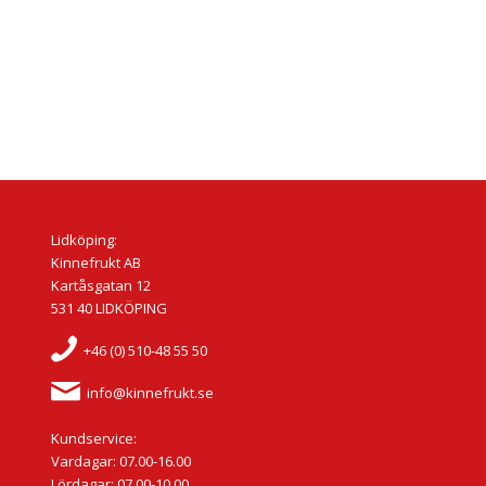
Lidköping:
Kinnefrukt AB
Kartåsgatan 12
531 40 LIDKÖPING
+46 (0) 510-48 55 50
info@kinnefrukt.se
Kundservice:
Vardagar: 07.00-16.00
Lördagar: 07.00-10.00