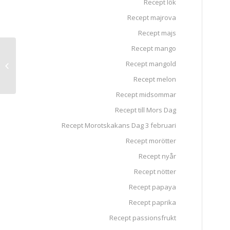
Recept lök
Recept majrova
Recept majs
Recept mango
Kom på Vårmässa
Recept mangold
med fokus på Närodlat
24 april
Recept melon
Recept midsommar
Recept till Mors Dag
Recept Morotskakans Dag 3 februari
Recept morötter
Recept nyår
Recept nötter
Recept papaya
Recept paprika
Recept passionsfrukt