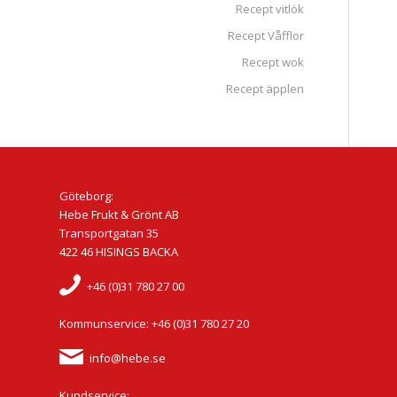
Recept vitlök
Recept Våfflor
Recept wok
Recept äpplen
Göteborg:
Hebe Frukt & Grönt AB
Transportgatan 35
422 46 HISINGS BACKA
+46 (0)31 780 27 00
Kommunservice: +46 (0)31 780 27 20
info@hebe.se
Kundservice: