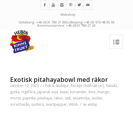
Webshop
Göteborg: +46 (0)31 780 27 00/Lidköping:+46 (0) 510-48 55 50
Kommunservice: +46 (0)31 780 27 20
Exotisk pitahayabowl med räkor
oktober 12, 2023
/
i
Fisk & Skaldjur
,
Recept
chilifrukt (er)
,
fisksås
,
gurka
,
ingefära
,
japansk soja
,
kiwai
,
koriander
,
lime
,
mango-
,
morot
,
paprika
,
pitahaya
,
räkor
,
salt
,
sesamolja
,
socker
,
srirachasås
,
sushiris
,
svartpeppar
,
Vitlök
/
av
anitaj