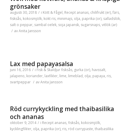
grönsaker
augusti 30, 2018
/
i
Kött & Fågel
,
Recept
ananas
,
chilifrukt (er)
,
färs
,
fisksås
,
kokosmjölk
,
kokt ris
,
minimajs
,
olja
,
paprika (or)
,
salladslök
,
salt o peppar
,
sambal oelek
,
soja japansk
,
sugarsnaps
,
vitlök (ar)
/
av
Anita Jansson
Lax med papayasalsa
juni 16, 2016
/
i
Fisk & Skaldjur
fisksås
,
gurka (or)
,
havssalt
,
jalapeno
,
koriander
,
laxfiléer
,
lime
,
limeblad
,
olja
,
papaya
,
ris
,
svartpeppar
/
av
Anita Jansson
Röd currykyckling med thaibasilika
och ananas
oktober 9, 2014
/
i
Recept
ananas
,
fisksås
,
kokosmjölk
,
kycklingfiléer
,
olja
,
paprika (or)
,
ris
,
röd currypaste
,
thaibasilika