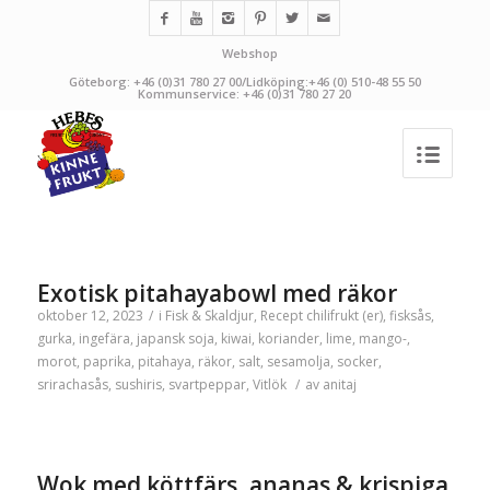
Webshop
Göteborg: +46 (0)31 780 27 00/Lidköping:+46 (0) 510-48 55 50
Kommunservice: +46 (0)31 780 27 20
Exotisk pitahayabowl med räkor
oktober 12, 2023
/
i
Fisk & Skaldjur
,
Recept
chilifrukt (er)
,
fisksås
,
gurka
,
ingefära
,
japansk soja
,
kiwai
,
koriander
,
lime
,
mango-
,
morot
,
paprika
,
pitahaya
,
räkor
,
salt
,
sesamolja
,
socker
,
srirachasås
,
sushiris
,
svartpeppar
,
Vitlök
/
av
anitaj
Wok med köttfärs, ananas & krispiga