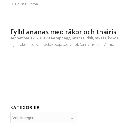
/
av
Lina Vihma
Fylld ananas med räkor och thairis
september 17, 2014
/
i
Recept
ägg
,
ananas
,
chili
,
fisksås
,
kokos
,
olja
,
räkor
,
ris
,
salladslök
,
sojasås
,
vitlök (ar)
/
av
Lina Vihma
KATEGORIER
Kategorier