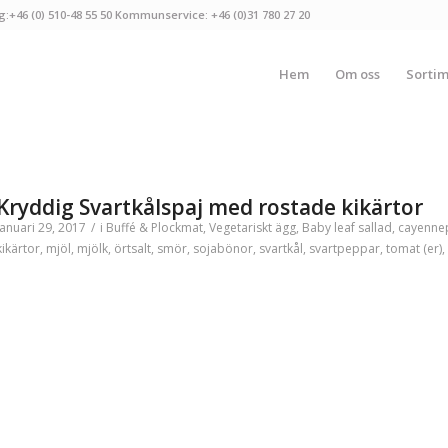
g:+46 (0) 510-48 55 50 Kommunservice: +46 (0)31 780 27 20
Hem
Om oss
Sorti
Kryddig Svartkålspaj med rostade kikärtor
januari 29, 2017
/
i
Buffé & Plockmat
,
Vegetariskt
ägg
,
Baby leaf sallad
,
cayenne
kikärtor
,
mjöl
,
mjölk
,
örtsalt
,
smör
,
sojabönor
,
svartkål
,
svartpeppar
,
tomat (er)
,