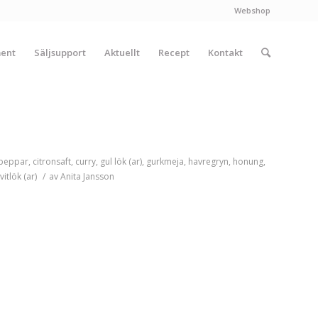
Webshop
ment
Säljsupport
Aktuellt
Recept
Kontakt
peppar
,
citronsaft
,
curry
,
gul lök (ar)
,
gurkmeja
,
havregryn
,
honung
,
vitlök (ar)
/
av
Anita Jansson