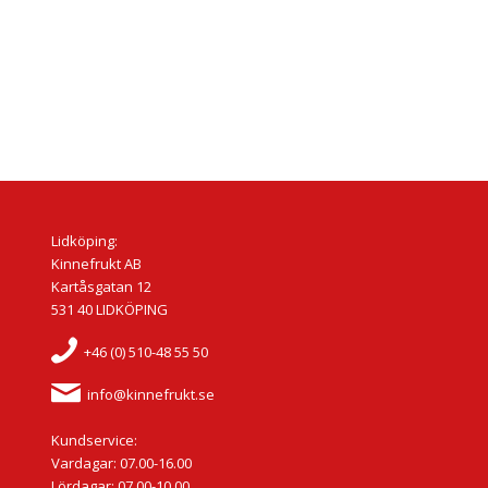
Lidköping:
Kinnefrukt AB
Kartåsgatan 12
531 40 LIDKÖPING
+46 (0) 510-48 55 50
info@kinnefrukt.se
Kundservice:
Vardagar: 07.00-16.00
Lördagar: 07.00-10.00