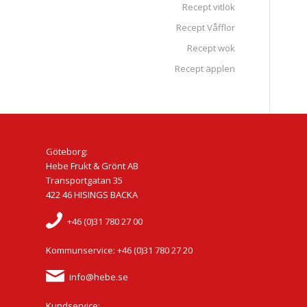
Recept vitlök
Recept Våfflor
Recept wok
Recept äpplen
Göteborg:
Hebe Frukt & Grönt AB
Transportgatan 35
422 46 HISINGS BACKA
+46 (0)31 780 27 00
Kommunservice: +46 (0)31 780 27 20
info@hebe.se
Kundservice: