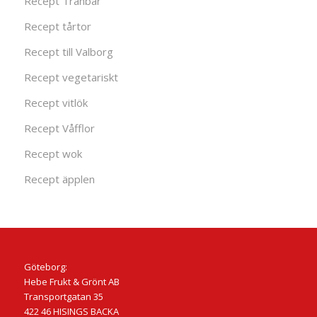
Recept Tranbär
Recept tårtor
Recept till Valborg
Recept vegetariskt
Recept vitlök
Recept Våfflor
Recept wok
Recept äpplen
Göteborg:
Hebe Frukt & Grönt AB
Transportgatan 35
422 46 HISINGS BACKA