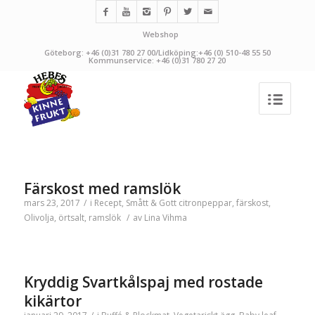
Webshop
Göteborg: +46 (0)31 780 27 00/Lidköping:+46 (0) 510-48 55 50
Kommunservice: +46 (0)31 780 27 20
Färskost med ramslök
mars 23, 2017
/
i
Recept
,
Smått & Gott
citronpeppar
,
färskost
,
Olivolja
,
örtsalt
,
ramslök
/
av
Lina Vihma
Kryddig Svartkålspaj med rostade
kikärtor