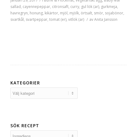
januari 29, 2017
/
i
Buffé & Plockmat
,
Vegetariskt
ägg
,
Baby leaf
sallad
,
cayennepeppar
,
citronsaft
,
curry
,
gul lök (ar)
,
gurkmeja
,
havregryn
,
honung
,
kikärtor
,
mjöl
,
mjölk
,
örtsalt
,
smör
,
sojabönor
,
svartkål
,
svartpeppar
,
tomat (er)
,
vitlök (ar)
/
av
Anita Jansson
KATEGORIER
Kategorier
SÖK RECEPT