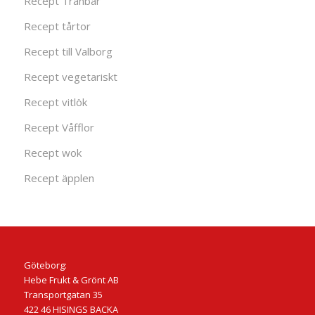
Recept Tranbär
Recept tårtor
Recept till Valborg
Recept vegetariskt
Recept vitlök
Recept Våfflor
Recept wok
Recept äpplen
Göteborg:
Hebe Frukt & Grönt AB
Transportgatan 35
422 46 HISINGS BACKA