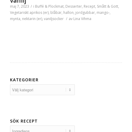
vanilj
maj 7, 2023
/
i
Buffé & Plockmat
,
Desserter
,
Recept
,
Smått & Gott
,
Vegetariskt
aprikos (er)
,
blåbär
,
hallon
,
jordgubbar
,
mango-
,
mynta
,
nektarin (er)
,
vaniljsocker
/
av
Lina Vihma
KATEGORIER
Kategorier
SÖK RECEPT