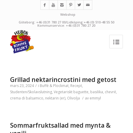
Webshop
Göteborg: +46 (0)31 780 27 00/Lidköping:+46 (0) 510-48 55 50
Kommunservice: +46 (0)31 780 27 20
Grillad nektarincrostini med getost
mars 23, 2024
/
i
Buffé & Plockmat
,
Recept
,
Studenten/Skolavslutning
,
Vegetariskt
baguette
,
basilika
,
chevré
,
crema di balsamico
,
nektarin (er)
,
Olivolja
/
av
emmyl
Sommarfruktsallad med mynta &