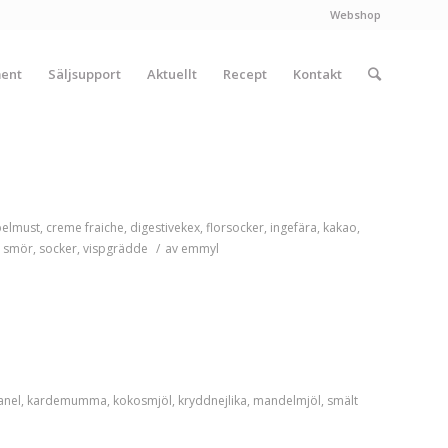
Webshop
ment
Säljsupport
Aktuellt
Recept
Kontakt
elmust
,
creme fraiche
,
digestivekex
,
florsocker
,
ingefära
,
kakao
,
t smör
,
socker
,
vispgrädde
/
av
emmyl
anel
,
kardemumma
,
kokosmjöl
,
kryddnejlika
,
mandelmjöl
,
smält