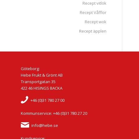
Recept vitlök
Recept Våfflor
Recept wok
Recept äpplen
Göteborg:
Hebe Frukt & Grönt AB
Transportgatan 35
422 46 HISINGS BACKA
+46 (0)31 780 27 00
Kommunservice: +46 (0)31 780 27 20
info@hebe.se
Kundservice: