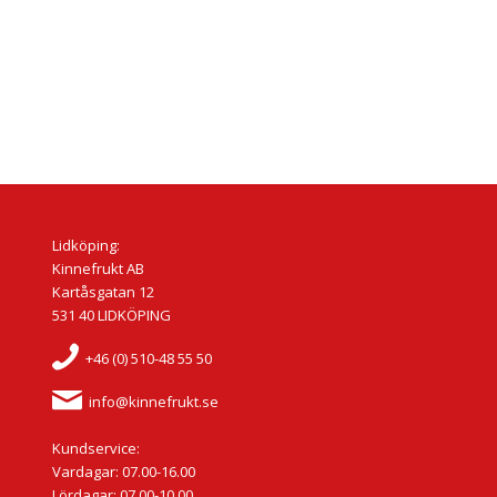
Lidköping:
Kinnefrukt AB
Kartåsgatan 12
531 40 LIDKÖPING
+46 (0) 510-48 55 50
info@kinnefrukt.se
Kundservice:
Vardagar: 07.00-16.00
Lördagar: 07.00-10.00