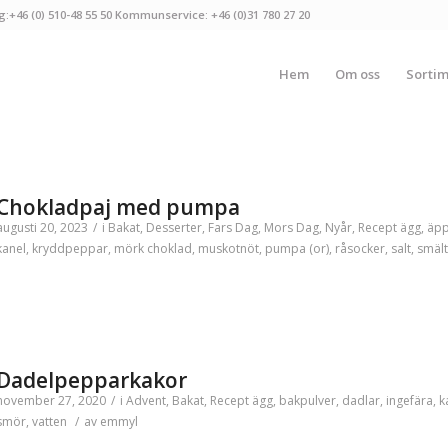
g:+46 (0) 510-48 55 50 Kommunservice: +46 (0)31 780 27 20
Hem
Om oss
Sorti
Chokladpaj med pumpa
augusti 20, 2023
/
i
Bakat
,
Desserter
,
Fars Dag
,
Mors Dag
,
Nyår
,
Recept
ägg
,
äpp
kanel
,
kryddpeppar
,
mörk choklad
,
muskotnöt
,
pumpa (or)
,
råsocker
,
salt
,
smäl
Dadelpepparkakor
november 27, 2020
/
i
Advent
,
Bakat
,
Recept
ägg
,
bakpulver
,
dadlar
,
ingefära
,
k
smör
,
vatten
/
av
emmyl