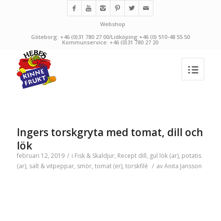
Webshop
Göteborg: +46 (0)31 780 27 00/Lidköping:+46 (0) 510-48 55 50
Kommunservice: +46 (0)31 780 27 20
Ingers torskgryta med tomat, dill och
lök
februari 12, 2019
/
i
Fisk & Skaldjur
,
Recept
dill
,
gul lök (ar)
,
potatis
(ar)
,
salt & vitpeppar
,
smör
,
tomat (er)
,
torskfilé
/
av
Anita Jansson