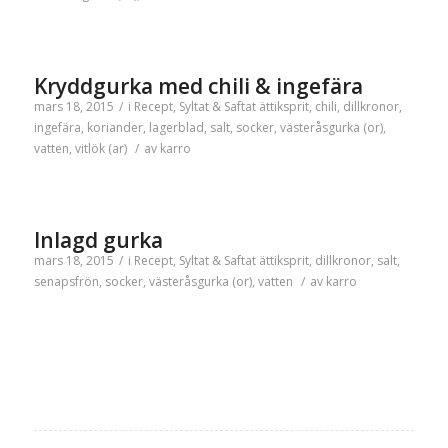
Kryddgurka med chili & ingefära
mars 18, 2015
/
i
Recept
,
Syltat & Saftat
ättiksprit
,
chili
,
dillkronor
,
ingefära
,
koriander
,
lagerblad
,
salt
,
socker
,
västeråsgurka (or)
,
vatten
,
vitlök (ar)
/
av
karro
Inlagd gurka
mars 18, 2015
/
i
Recept
,
Syltat & Saftat
ättiksprit
,
dillkronor
,
salt
,
senapsfrön
,
socker
,
västeråsgurka (or)
,
vatten
/
av
karro