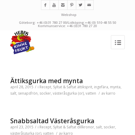
Webshop
Göteborg: +46 (0)31 780 27 00/Lidköping:+46 (0) 510-48 55 50
Kommunservice: +46 (0)31 780 27 20
Ättiksgurka med mynta
april 28, 2015
/
i
Recept
,
Syltat & Saftat
ättiksprit
,
ingefära
,
mynta
,
salt
,
senapsfrön
,
socker
,
västeråsgurka (or)
,
vatten
/
av
karro
Snabbsaltad Västeråsgurka
april 23, 2015
/
i
Recept
,
Syltat & Saftat
dillkronor
,
salt
,
socker
,
västeråsgurka (or)
,
vatten
/
av
karro