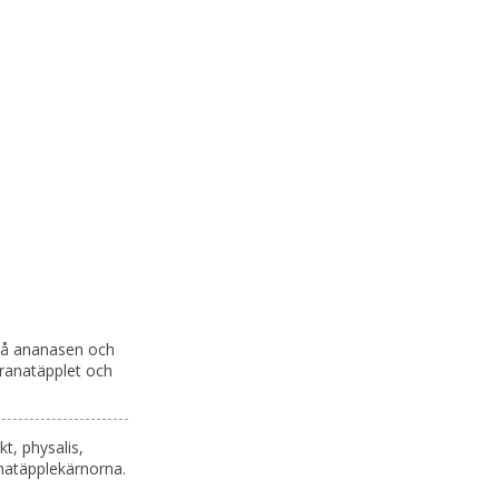
 på ananasen och
granatäpplet och
t, physalis,
anatäpplekärnorna.