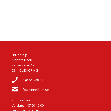
Lidköping:
Kinnefrukt AB
Kartåsgatan 12
531 40 LIDKÖPING
+46 (0) 510-48 55 50
info@kinnefrukt.se
Kundservice:
Vardagar: 07.00-16.00
Lördagar: 07.00-10.00