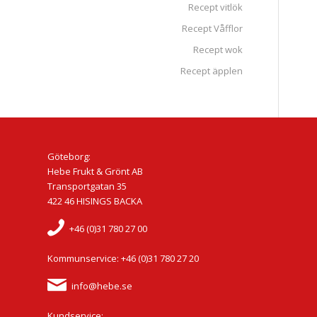
Recept vitlök
Recept Våfflor
Recept wok
Recept äpplen
Göteborg:
Hebe Frukt & Grönt AB
Transportgatan 35
422 46 HISINGS BACKA
+46 (0)31 780 27 00
Kommunservice: +46 (0)31 780 27 20
info@hebe.se
Kundservice: