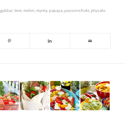
dgubbar
,
lime
,
melon
,
mynta
,
papaya
,
passionsfrukt
,
physalis