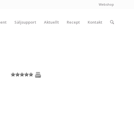
Webshop
ment
Säljsupport
Aktuellt
Recept
Kontakt
1
2
3
4
5