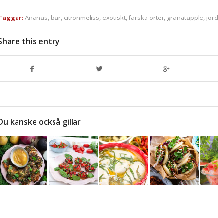
Taggar:
Ananas
,
bär
,
citronmeliss
,
exotiskt
,
färska örter
,
granatäpple
,
jor
Share this entry
Du kanske också gillar