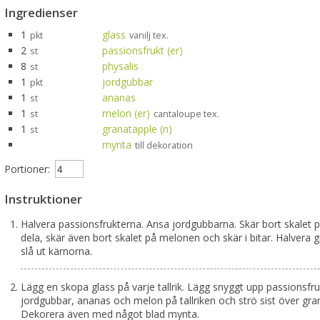
Ingredienser
1
glass
pkt
vanilj tex.
2
passionsfrukt (er)
st
8
physalis
st
1
jordgubbar
pkt
1
ananas
st
1
melon (er)
st
cantaloupe tex.
1
granatäpple (n)
st
mynta
till dekoration
Portioner:
Instruktioner
Halvera passionsfrukterna. Ansa jordgubbarna. Skär bort skalet
dela, skär även bort skalet på melonen och skär i bitar. Halvera 
slå ut kärnorna.
Lägg en skopa glass på varje tallrik. Lägg snyggt upp passionsfruk
jordgubbar, ananas och melon på tallriken och strö sist över gr
Dekorera även med något blad mynta.