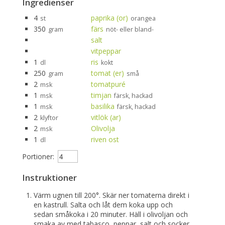
Ingredienser
4
paprika (or)
st
orangea
350
färs
gram
nöt- eller bland-
salt
vitpeppar
1
ris
dl
kokt
250
tomat (er)
gram
små
2
tomatpuré
msk
1
timjan
msk
färsk, hackad
1
basilika
msk
färsk, hackad
2
vitlök (ar)
klyftor
2
Olivolja
msk
1
riven ost
dl
Portioner:
Instruktioner
Värm ugnen till 200°. Skär ner tomaterna direkt i
en kastrull. Salta och låt dem koka upp och
sedan småkoka i 20 minuter. Häll i olivoljan och
smaka av med tabasco, peppar, salt och socker.