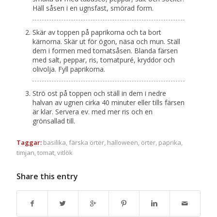
Häll såsen i en ugnsfast, smörad form.
Skär av toppen på paprikorna och ta bort
kärnorna. Skär ut för ögon, näsa och mun. Ställ
dem i formen med tomatsåsen. Blanda färsen
med salt, peppar, ris, tomatpuré, kryddor och
olivolja. Fyll paprikorna.
Strö ost på toppen och ställ in dem i nedre
halvan av ugnen cirka 40 minuter eller tills färsen
är klar. Servera ev. med mer ris och en
grönsallad till.
Taggar:
basilika
,
färska örter
,
halloween
,
örter
,
paprika
,
timjan
,
tomat
,
vitlök
Share this entry