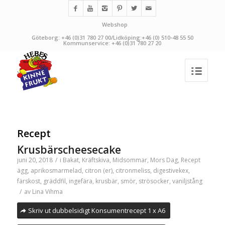
Webshop
Göteborg: +46 (0)31 780 27 00/Lidköping:+46 (0) 510-48 55 50
Kommunservice: +46 (0)31 780 27 20
Recept
Krusbärscheesecake
juni 20, 2018
/
i
Bakat
,
Kräftskiva
,
Midsommar
,
Mors Dag
,
Recept
ägg
,
aprikosmarmelad
,
citron (er)
,
citronmeliss
,
digestivekex
,
färskost
,
gräddfil
,
ingefära
,
krusbär
,
smör
,
strösocker
,
vaniljstång
/
av
Lina Vihma
Skriv ut dubbelsidigt Konsumentrecept 1 x A6