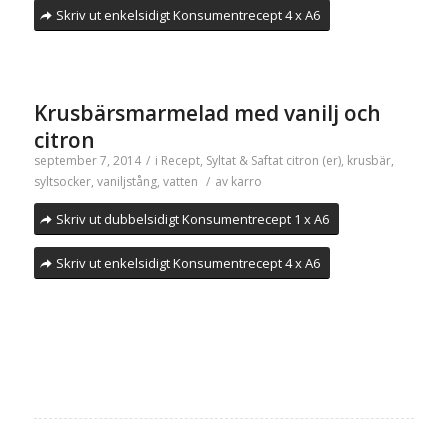
Skriv ut enkelsidigt Konsumentrecept 4 x A6
Krusbärsmarmelad med vanilj och
citron
september 7, 2014
/
i
Recept
,
Syltat & Saftat
citron (er)
,
krusbär
,
syltsocker
,
vaniljstång
,
vatten
/
av
karro
Skriv ut dubbelsidigt Konsumentrecept 1 x A6
Skriv ut enkelsidigt Konsumentrecept 4 x A6